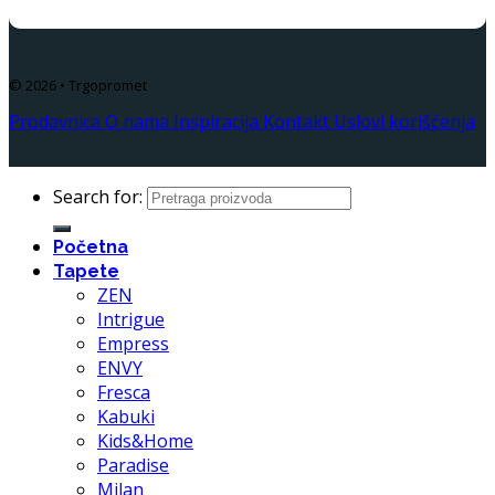
© 2026 • Trgopromet
Prodavnica
O nama
Inspiracija
Kontakt
Uslovi korišćenja
Search for:
Početna
Tapete
ZEN
Intrigue
Empress
ENVY
Fresca
Kabuki
Kids&Home
Paradise
Milan