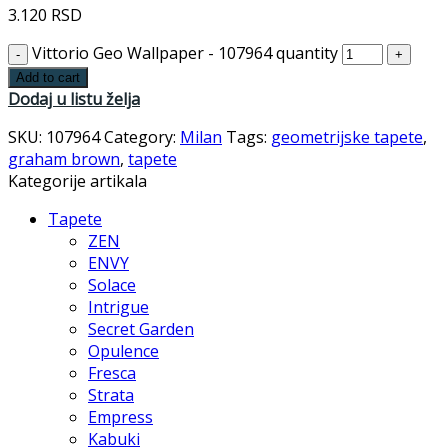
3.120
RSD
Vittorio Geo Wallpaper - 107964 quantity
Add to cart
Dodaj u listu želja
SKU:
107964
Category:
Milan
Tags:
geometrijske tapete
,
graham brown
,
tapete
Kategorije artikala
Tapete
ZEN
ENVY
Solace
Intrigue
Secret Garden
Opulence
Fresca
Strata
Empress
Kabuki