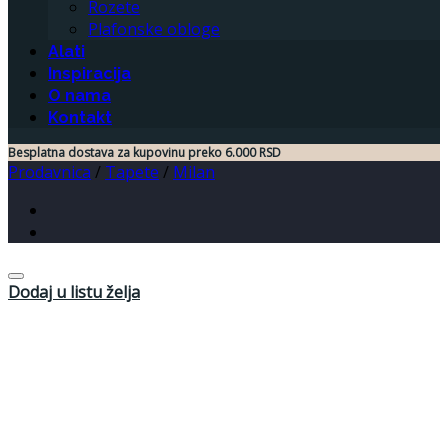
Rozete
Plafonske obloge
Alati
Inspiracija
O nama
Kontakt
Besplatna dostava za kupovinu preko 6.000 RSD
Prodavnica
/
Tapete
/
Milan
Dodaj u listu želja