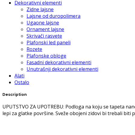
Dekorativni elementi
Zidne lajsne
Lajsne od duropolimera
Ugaone lajsne
Ornament lajsne
Skrivači rasvete
Plafonski led paneli
Rozete
Plafonske obloge
Fasadni dekorativni elementi
Unutrašnji dekorativni elementi
Alati
Ostalo
Description
UPUTSTVO ZA UPOTREBU: Podloga na koju se tapeta nanosi m
lepi za glatke površine. Sveže obojeni zidovi bi trebali bit