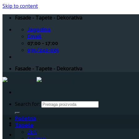
Skip to content
Fasade - Tapete - Dekorativa
Jagodina
Email
07:00 - 17:00
035/242-025
Fasade - Tapete - Dekorativa
Search for:
Početna
Tapete
ZEN
Intrigue