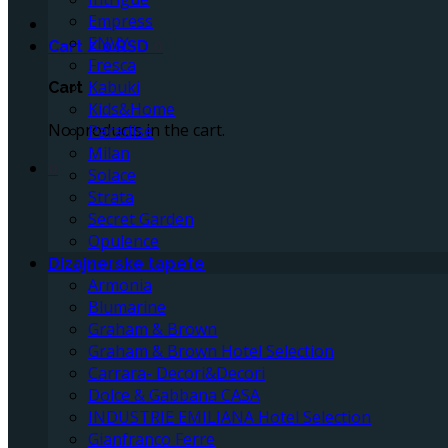
Empress
ENVY
Cart /
0
RSD
0
Fresca
Kabuki
Cart
Kids&Home
No products in the cart.
Paradise
Milan
0
Solace
Strata
Secret Garden
Opulence
Dizajnerske tapete
Armonia
Blumarine
Graham & Brown
Graham & Brown Hotel Selection
Carrara- Decori&Decori
Dolce & Gabbana CASA
INDUSTRIE EMILIANA Hotel Selection
Gianfranco Ferre