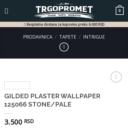
Skip
to
0
content
Besplatna dostava za kupovinu preko 6.000 RSD
PRODAVNICA
/
TAPETE
/
INTRIGUE
Dodaj
u listu
GILDED PLASTER WALLPAPER
želja
125066 STONE/PALE
3.500
RSD