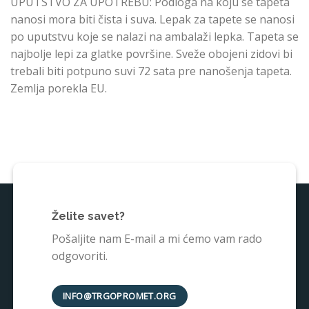
UPUTSTVO ZA UPOTREBU: Podloga na koju se tapeta
nanosi mora biti čista i suva. Lepak za tapete se nanosi
po uputstvu koje se nalazi na ambalaži lepka. Tapeta se
najbolje lepi za glatke površine. Sveže obojeni zidovi bi
trebali biti potpuno suvi 72 sata pre nanošenja tapeta.
Zemlja porekla EU.
Želite savet?
Pošaljite nam E-mail a mi ćemo vam rado
odgovoriti.
INFO@TRGOPROMET.ORG