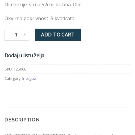
Dimenzije: širna 52cm, dužina 10m.
Okvirna pokrivnost 5 kvadrata.
GILDED PLASTER WALLPAPER 125066 STONE/PALE quantity
ADD TO CART
Dodaj u listu želja
SKU:
125066
Category:
Intrigue
DESCRIPTION