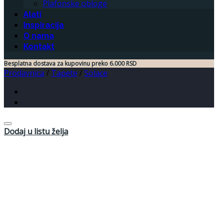
Plafonske obloge
Alati
Inspiracija
O nama
Kontakt
Besplatna dostava za kupovinu preko 6.000 RSD
Prodavnica
/
Tapete
/
Solace
Dodaj u listu želja