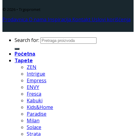
© 2026 • Trgopromet
Prodavnica
O nama
Inspiracija
Kontakt
Uslovi korišćenja
Search for:
Početna
Tapete
ZEN
Intrigue
Empress
ENVY
Fresca
Kabuki
Kids&Home
Paradise
Milan
Solace
Strata