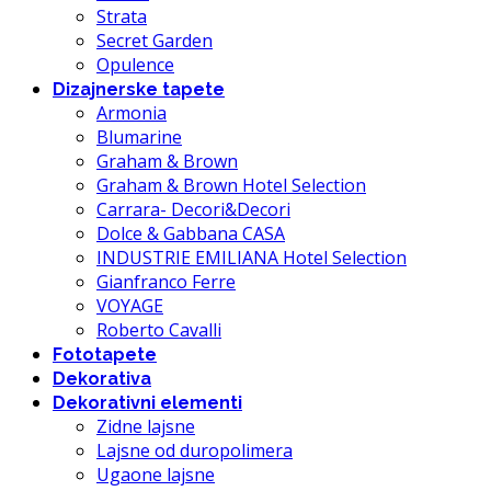
Strata
Secret Garden
Opulence
Dizajnerske tapete
Armonia
Blumarine
Graham & Brown
Graham & Brown Hotel Selection
Carrara- Decori&Decori
Dolce & Gabbana CASA
INDUSTRIE EMILIANA Hotel Selection
Gianfranco Ferre
VOYAGE
Roberto Cavalli
Fototapete
Dekorativa
Dekorativni elementi
Zidne lajsne
Lajsne od duropolimera
Ugaone lajsne