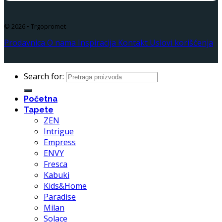
© 2026 • Trgopromet
Prodavnica
O nama
Inspiracija
Kontakt
Uslovi korišćenja
Search for:
Početna
Tapete
ZEN
Intrigue
Empress
ENVY
Fresca
Kabuki
Kids&Home
Paradise
Milan
Solace