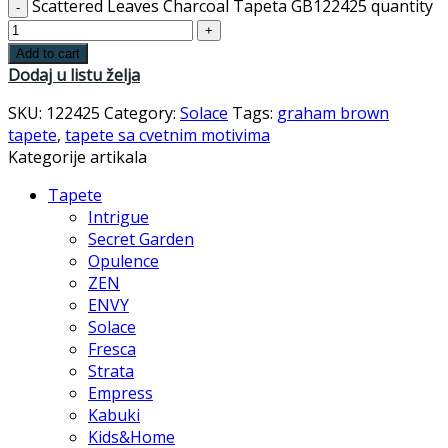
Scattered Leaves Charcoal Tapeta GB122425 quantity
Add to cart
Dodaj u listu želja
SKU:
122425
Category:
Solace
Tags:
graham brown
tapete
,
tapete sa cvetnim motivima
Kategorije artikala
Tapete
Intrigue
Secret Garden
Opulence
ZEN
ENVY
Solace
Fresca
Strata
Empress
Kabuki
Kids&Home