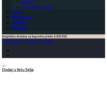
Rozete
Plafonske obloge
Alati
Inspiracija
O nama
Kontakt
Besplatna dostava za kupovinu preko 6.000 RSD
Prodavnica
/
Tapete
/
Solace
Dodaj u listu želja