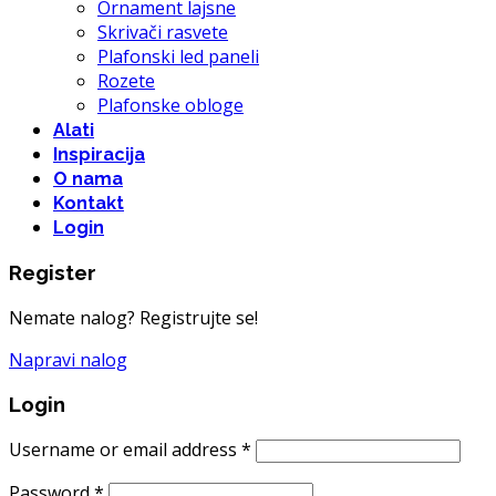
Ornament lajsne
Skrivači rasvete
Plafonski led paneli
Rozete
Plafonske obloge
Alati
Inspiracija
O nama
Kontakt
Login
Register
Nemate nalog? Registrujte se!
Napravi nalog
Login
Username or email address
*
Password
*