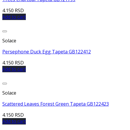
4.150
RSD
Add to cart
Dodaj u listu želja
Solace
Persephone Duck Egg Tapeta GB122412
4.150
RSD
Add to cart
Dodaj u listu želja
Solace
Scattered Leaves Forest Green Tapeta GB122423
4.150
RSD
Add to cart