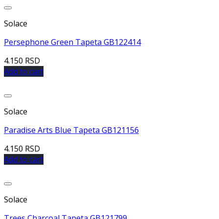
Dodaj u listu želja
Solace
Persephone Green Tapeta GB122414
4.150
RSD
Add to cart
Dodaj u listu želja
Solace
Paradise Arts Blue Tapeta GB121156
4.150
RSD
Add to cart
Dodaj u listu želja
Solace
Trees Charcoal Tapeta GB121799