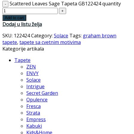
Scattered Leaves Sage Tapeta GB122424 quantity
Add to cart
Dodaj u listu želja
SKU:
122424
Category:
Solace
Tags:
graham brown
tapete
,
tapete sa cvetnim motivima
Kategorije artikala
Tapete
ZEN
ENVY
Solace
Intrigue
Secret Garden
Opulence
Fresca
Strata
Empress
Kabuki
Kids&Home