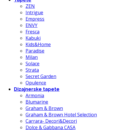
ZEN
Intrigue
Empress
ENVY
Fresca
Kabuki
Kids&Home
Paradise
Milan
Solace
Strata
Secret Garden
Opulence
Dizajnerske tapete
Armonia
Blumarine
Graham & Brown
Graham & Brown Hotel Selection
Carrara- Decori&Decori
Dolce & Gabbana CASA