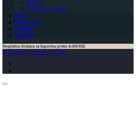
Rozete
Plafonske obloge
Alati
Inspiracija
O nama
Kontakt
Besplatna dostava za kupovinu preko 6.000 RSD
Prodavnica
/
Tapete
/
Solace
Dodaj u listu želja