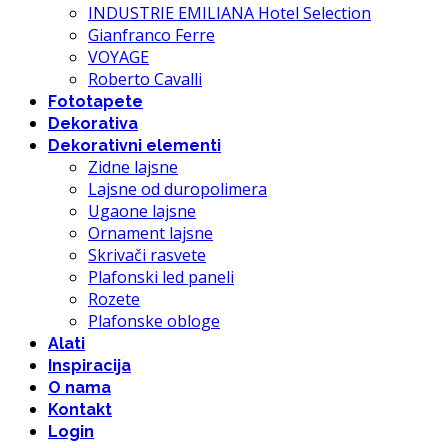
INDUSTRIE EMILIANA Hotel Selection
Gianfranco Ferre
VOYAGE
Roberto Cavalli
Fototapete
Dekorativa
Dekorativni elementi
Zidne lajsne
Lajsne od duropolimera
Ugaone lajsne
Ornament lajsne
Skrivači rasvete
Plafonski led paneli
Rozete
Plafonske obloge
Alati
Inspiracija
O nama
Kontakt
Login