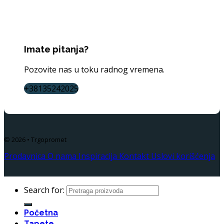
Imate pitanja?
Pozovite nas u toku radnog vremena.
+38135242025
© 2026 • Trgopromet
Prodavnica
O nama
Inspiracija
Kontakt
Uslovi korišćenja
Search for:
Početna
Tapete