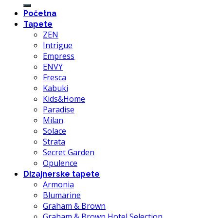
Početna
Tapete
ZEN
Intrigue
Empress
ENVY
Fresca
Kabuki
Kids&Home
Paradise
Milan
Solace
Strata
Secret Garden
Opulence
Dizajnerske tapete
Armonia
Blumarine
Graham & Brown
Graham & Brown Hotel Selection