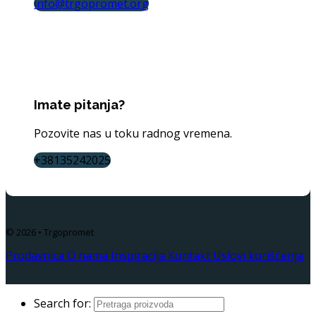
info@trgopromet.org
Imate pitanja?
Pozovite nas u toku radnog vremena.
+38135242025
© 2026 • Trgopromet
Prodavnica
O nama
Inspiracija
Kontakt
Uslovi korišćenja
Search for: