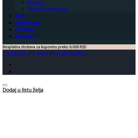
Rozete
Plafonske obloge
Alati
Inspiracija
O nama
Kontakt
Besplatna dostava za kupovinu preko 6.000 RSD
Prodavnica
/
Tapete
/
Secret Garden
Dodaj u listu želja