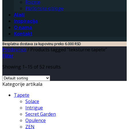
Rozete
Plafonske obloge
Alati
Inspiracija
O nama
Kontakt
Besplatna dostava za kupovinu preko 6.000 RSD
Prodavnica
/
Products tagged “teksturne tapete”
Filter
Showing 1–15 of 52 results
Kategorije artikala
Tapete
Solace
Intrigue
Secret Garden
Opulence
ZEN