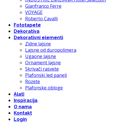
Gianfranco Ferre
VOYAGE
Roberto Cavalli
Fototapete
Dekorativa
Dekorativni elementi
Zidne lajsne
Lajsne od duropolimera
Ugaone lajsne
Ornament lajsne
Skrivači rasvete
Plafonski led paneli
Rozete
Plafonske obloge
Alati
Inspiracija
O nama
Kontakt
Login