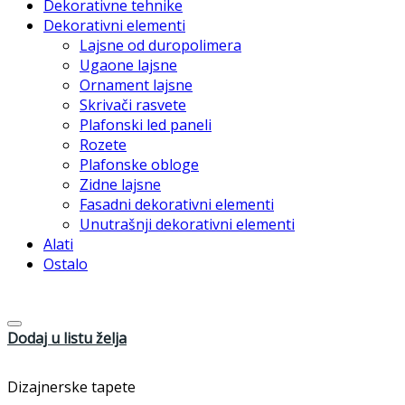
Dekorativne tehnike
Dekorativni elementi
Lajsne od duropolimera
Ugaone lajsne
Ornament lajsne
Skrivači rasvete
Plafonski led paneli
Rozete
Plafonske obloge
Zidne lajsne
Fasadni dekorativni elementi
Unutrašnji dekorativni elementi
Alati
Ostalo
Dodaj u listu želja
Dizajnerske tapete