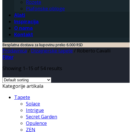
Rozete
Plafonske obloge
Alati
Inspiracija
O nama
Kontakt
Besplatna dostava za kupovinu preko 6.000 RSD
Prodavnica
/
Dizajnerske tapete
/
Roberto Cavalli
Filter
Showing 1–15 of 54 results
Kategorije artikala
Tapete
Solace
Intrigue
Secret Garden
Opulence
ZEN