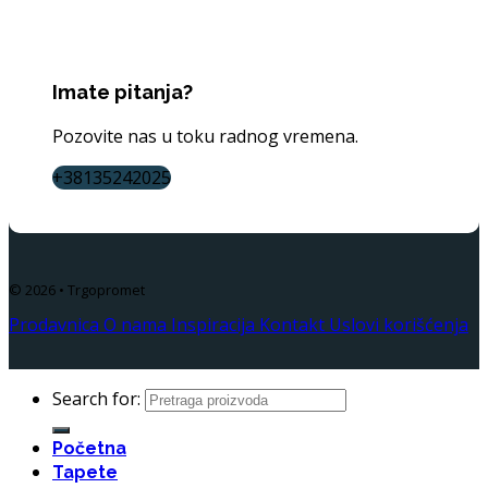
Imate pitanja?
Pozovite nas u toku radnog vremena.
+38135242025
© 2026 • Trgopromet
Prodavnica
O nama
Inspiracija
Kontakt
Uslovi korišćenja
Search for:
Početna
Tapete