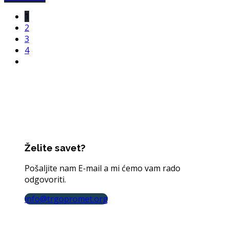
1
2
3
4
Želite savet?
Pošaljite nam E-mail a mi ćemo vam rado
odgovoriti.
info@trgopromet.org