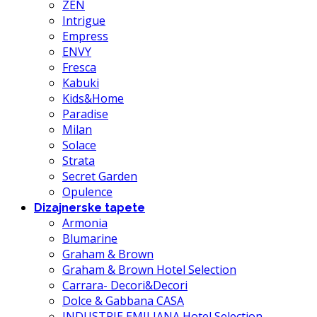
ZEN
Intrigue
Empress
ENVY
Fresca
Kabuki
Kids&Home
Paradise
Milan
Solace
Strata
Secret Garden
Opulence
Dizajnerske tapete
Armonia
Blumarine
Graham & Brown
Graham & Brown Hotel Selection
Carrara- Decori&Decori
Dolce & Gabbana CASA
INDUSTRIE EMILIANA Hotel Selection