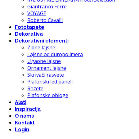
Gianfranco Ferre
VOYAGE
Roberto Cavalli
Fototapete
Dekorativa
Dekorativni elementi
Zidne lajsne
Lajsne od duropolimera
Ugaone lajsne
Ornament lajsne
Skrivači rasvete
Plafonski led paneli
Rozete
Plafonske obloge
Alati
Inspiracija
O nama
Kontakt
Login