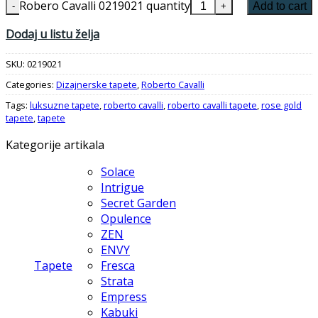
Robero Cavalli 0219021 quantity
Add to cart
Dodaj u listu želja
SKU:
0219021
Categories:
Dizajnerske tapete
,
Roberto Cavalli
Tags:
luksuzne tapete
,
roberto cavalli
,
roberto cavalli tapete
,
rose gold
tapete
,
tapete
Kategorije artikala
Solace
Intrigue
Secret Garden
Opulence
ZEN
ENVY
Tapete
Fresca
Strata
Empress
Kabuki