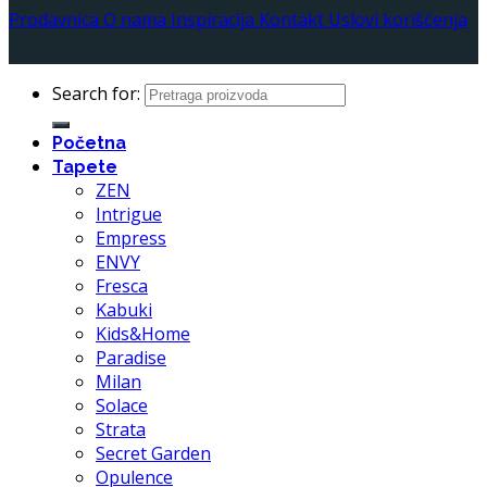
Prodavnica
O nama
Inspiracija
Kontakt
Uslovi korišćenja
Search for:
Početna
Tapete
ZEN
Intrigue
Empress
ENVY
Fresca
Kabuki
Kids&Home
Paradise
Milan
Solace
Strata
Secret Garden
Opulence