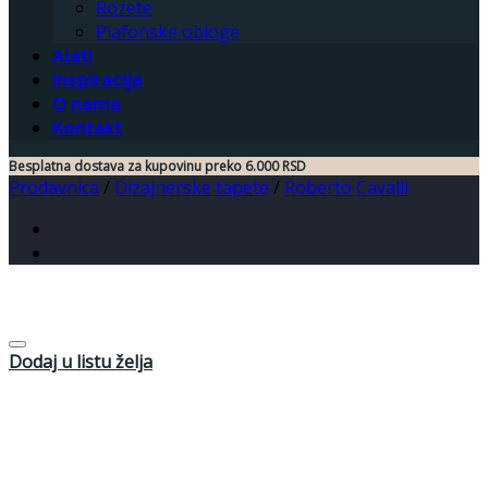
Rozete
Plafonske obloge
Alati
Inspiracija
O nama
Kontakt
Besplatna dostava za kupovinu preko 6.000 RSD
Prodavnica
/
Dizajnerske tapete
/
Roberto Cavalli
Dodaj u listu želja