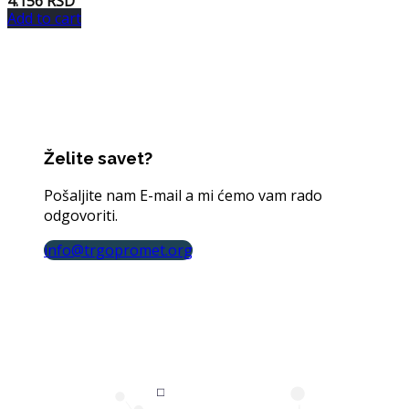
4.156
RSD
Add to cart
Želite savet?
Pošaljite nam E-mail a mi ćemo vam rado
odgovoriti.
info@trgopromet.org