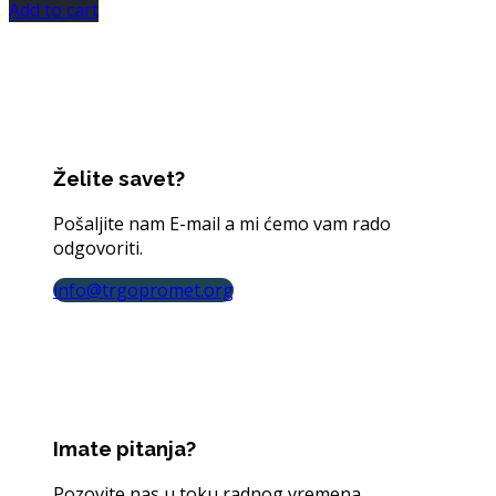
Add to cart
Želite savet?
Pošaljite nam E-mail a mi ćemo vam rado
odgovoriti.
info@trgopromet.org
Imate pitanja?
Pozovite nas u toku radnog vremena.