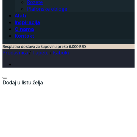
Rozete
Plafonske obloge
Alati
Inspiracija
O nama
Kontakt
Besplatna dostava za kupovinu preko 6.000 RSD
Prodavnica
/
Tapete
/
Kabuki
Dodaj u listu želja