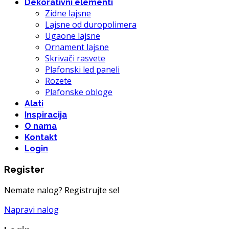
Dekorativni elementi
Zidne lajsne
Lajsne od duropolimera
Ugaone lajsne
Ornament lajsne
Skrivači rasvete
Plafonski led paneli
Rozete
Plafonske obloge
Alati
Inspiracija
O nama
Kontakt
Login
Register
Nemate nalog? Registrujte se!
Napravi nalog