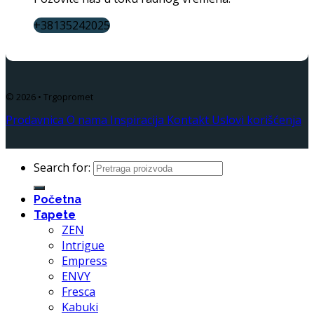
+38135242025
© 2026 • Trgopromet
Prodavnica
O nama
Inspiracija
Kontakt
Uslovi korišćenja
Search for:
Početna
Tapete
ZEN
Intrigue
Empress
ENVY
Fresca
Kabuki