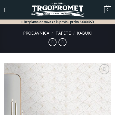
Skip
to
0
content
Besplatna dostava za kupovinu preko 6.000 RSD
PRODAVNICA
/
TAPETE
/
KABUKI
Dodaj
u listu
želja