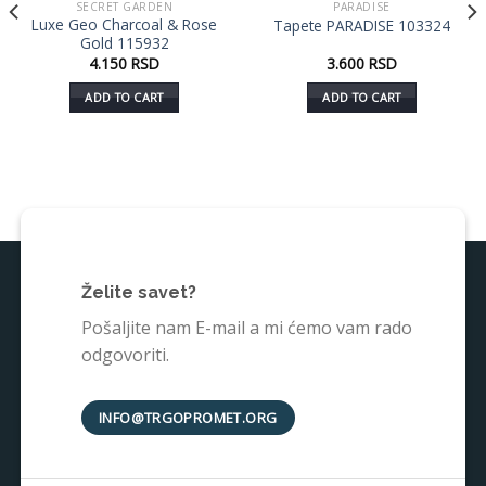
SECRET GARDEN
PARADISE
Dodaj
Dodaj
Luxe Geo Charcoal & Rose
Tapete PARADISE 103324
u listu
u listu
Gold 115932
želja
želja
4.150
RSD
3.600
RSD
ADD TO CART
ADD TO CART
Želite savet?
Pošaljite nam E-mail a mi ćemo vam rado
odgovoriti.
INFO@TRGOPROMET.ORG