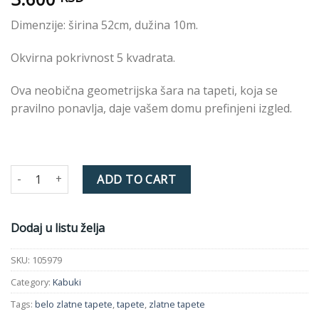
Dimenzije: širina 52cm, dužina 10m.
Okvirna pokrivnost 5 kvadrata.
Ova neobična geometrijska šara na tapeti, koja se
pravilno ponavlja, daje vašem domu prefinjeni izgled.
Tapeta KABUKI 105979 Diamond Champagne quantity
ADD TO CART
Dodaj u listu želja
SKU:
105979
Category:
Kabuki
Tags:
belo zlatne tapete
,
tapete
,
zlatne tapete