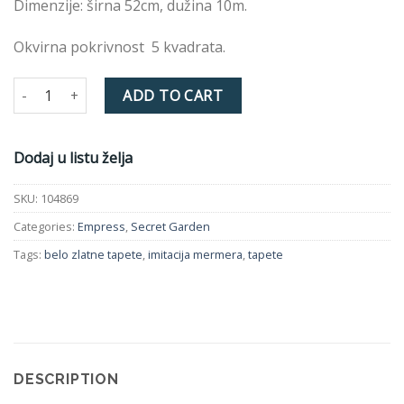
Dimenzije: širna 52cm, dužina 10m.
Okvirna pokrivnost 5 kvadrata.
Tapeta EMPRESS 104869 quantity
ADD TO CART
Dodaj u listu želja
SKU:
104869
Categories:
Empress
,
Secret Garden
Tags:
belo zlatne tapete
,
imitacija mermera
,
tapete
DESCRIPTION