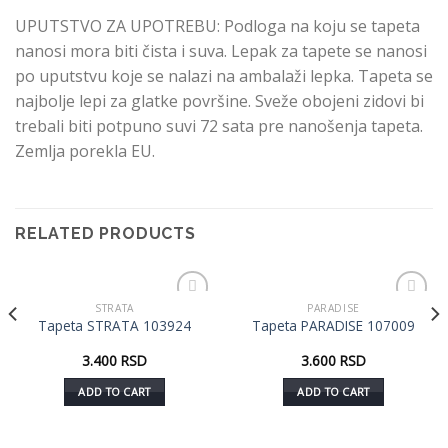
UPUTSTVO ZA UPOTREBU: Podloga na koju se tapeta
nanosi mora biti čista i suva. Lepak za tapete se nanosi
po uputstvu koje se nalazi na ambalaži lepka. Tapeta se
najbolje lepi za glatke površine. Sveže obojeni zidovi bi
trebali biti potpuno suvi 72 sata pre nanošenja tapeta.
Zemlja porekla EU.
RELATED PRODUCTS
STRATA
PARADISE
Dodaj
Dodaj
Tapeta STRATA 103924
Tapeta PARADISE 107009
u listu
u listu
želja
želja
3.400
RSD
3.600
RSD
ADD TO CART
ADD TO CART