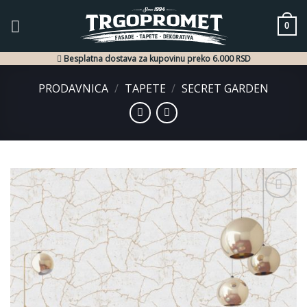
Skip
to
0
content
Besplatna dostava za kupovinu preko 6.000 RSD
PRODAVNICA
/
TAPETE
/
SECRET GARDEN
Dodaj
u listu
želja