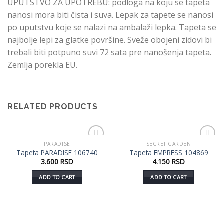
UPUTSTVO ZA UPOTREBU: podloga na koju se tapeta
nanosi mora biti čista i suva. Lepak za tapete se nanosi
po uputstvu koje se nalazi na ambalaži lepka. Tapeta se
najbolje lepi za glatke površine. Sveže obojeni zidovi bi
trebali biti potpuno suvi 72 sata pre nanošenja tapeta.
Zemlja porekla EU.
RELATED PRODUCTS
PARADISE
SECRET GARDEN
Dodaj
Dodaj
Tapeta PARADISE 106740
Tapeta EMPRESS 104869
u listu
u listu
3.600
RSD
4.150
RSD
želja
želja
ADD TO CART
ADD TO CART