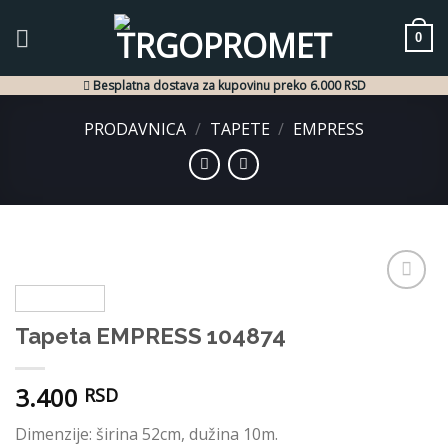
Skip
to
0
content
Besplatna dostava za kupovinu preko 6.000 RSD
PRODAVNICA
/
TAPETE
/
EMPRESS
Dodaj
u listu
Tapeta EMPRESS 104874
želja
3.400
RSD
Dimenzije: širina 52cm, dužina 10m.