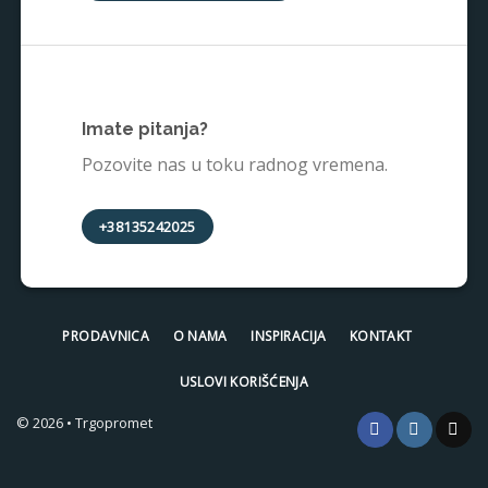
Imate pitanja?
Pozovite nas u toku radnog vremena.
+38135242025
PRODAVNICA
O NAMA
INSPIRACIJA
KONTAKT
USLOVI KORIŠĆENJA
© 2026 • Trgopromet