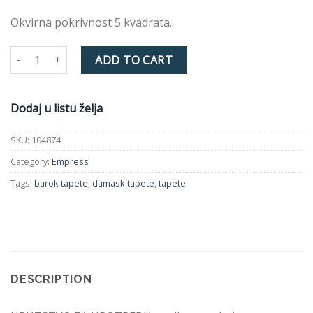
Okvirna pokrivnost 5 kvadrata.
Tapeta EMPRESS 104874 quantity
ADD TO CART
Dodaj u listu želja
SKU:
104874
Category:
Empress
Tags:
barok tapete
,
damask tapete
,
tapete
DESCRIPTION