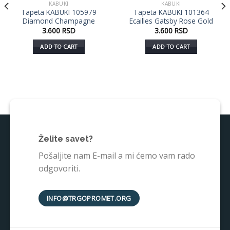
KABUKI
KABUKI
Dodaj
Dodaj
Tapeta KABUKI 105979
Tapeta KABUKI 101364
u listu
u listu
Diamond Champagne
Ecailles Gatsby Rose Gold
želja
želja
3.600
RSD
3.600
RSD
ADD TO CART
ADD TO CART
Želite savet?
Pošaljite nam E-mail a mi ćemo vam rado
odgovoriti.
INFO@TRGOPROMET.ORG