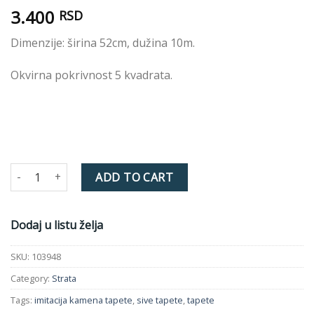
3.400
RSD
Dimenzije: širina 52cm, dužina 10m.
Okvirna pokrivnost 5 kvadrata.
Tapeta STRATA 103948 quantity
ADD TO CART
Dodaj u listu želja
SKU:
103948
Category:
Strata
Tags:
imitacija kamena tapete
,
sive tapete
,
tapete