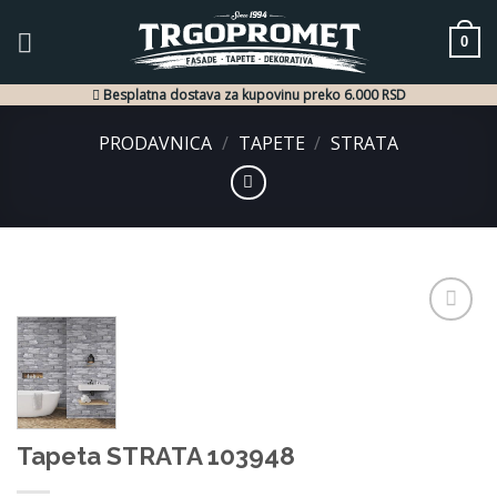
Skip
to
0
content
Besplatna dostava za kupovinu preko 6.000 RSD
PRODAVNICA
/
TAPETE
/
STRATA
Dodaj
u listu
želja
Tapeta STRATA 103948