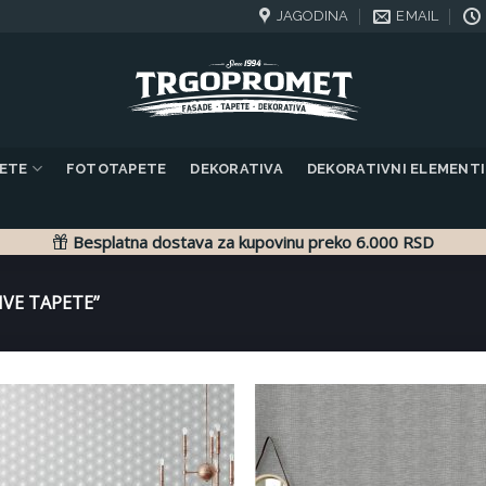
JAGODINA
EMAIL
PETE
FOTOTAPETE
DEKORATIVA
DEKORATIVNI ELEMENTI
Besplatna dostava za kupovinu preko 6.000 RSD
VE TAPETE”
Dodaj
Do
u listu
u 
želja
ž