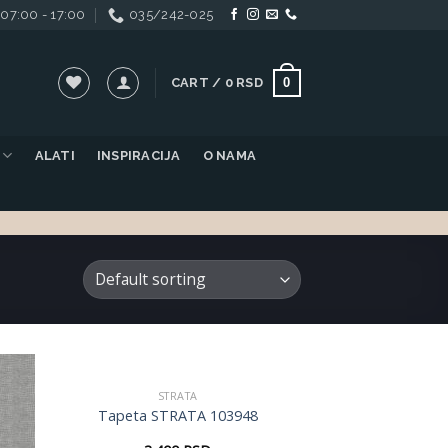
07:00 - 17:00
035/242-025
0
CART /
0
RSD
ALATI
INSPIRACIJA
O NAMA
STRATA
daj
Dodaj
Tapeta STRATA 103948
listu
u listu
elja
želja