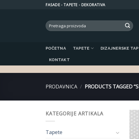
Skip
FASADE - TAPETE - DEKORATIVA
to
content
Search
for:
POČETNA
TAPETE
DIZAJNERSKE TA
KONTAKT
PRODAVNICA
/
PRODUCTS TAGGED “SI
KATEGORIJE ARTIKALA
Tapete