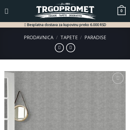
Skip
to
0
content
Besplatna dostava za kupovinu preko 6.000 RSD
PRODAVNICA
/
TAPETE
/
PARADISE
Dodaj
u listu
želja