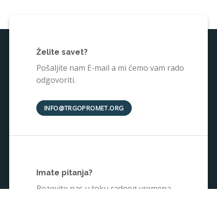
Želite savet?
Pošaljite nam E-mail a mi ćemo vam rado
odgovoriti.
INFO@TRGOPROMET.ORG
Imate pitanja?
Pozovite nas u toku radnog vremena.
+38135242025