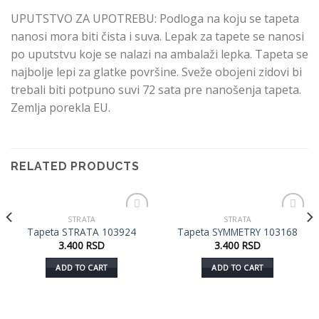
UPUTSTVO ZA UPOTREBU: Podloga na koju se tapeta
nanosi mora biti čista i suva. Lepak za tapete se nanosi
po uputstvu koje se nalazi na ambalaži lepka. Tapeta se
najbolje lepi za glatke površine. Sveže obojeni zidovi bi
trebali biti potpuno suvi 72 sata pre nanošenja tapeta.
Zemlja porekla EU.
RELATED PRODUCTS
STRATA
STRATA
Dodaj
Dodaj
Tapeta STRATA 103924
Tapeta SYMMETRY 103168
u listu
u listu
3.400
RSD
3.400
RSD
želja
želja
ADD TO CART
ADD TO CART