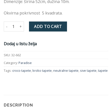
Dimenzije: širina 52cm, dužina 10m.
Okvirna pokrivnost 5 kvadrata.
Tapeta PARADISE 32-662 quantity
ADD TO CART
Dodaj u listu želja
SKU:
32-662
Category:
Paradise
Tags:
croco tapete
,
kroko tapete
,
neutralne tapete
,
sive tapete
,
tapete
DESCRIPTION