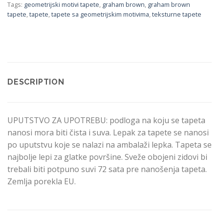
Tags:
geometrijski motivi tapete
,
graham brown
,
graham brown
tapete
,
tapete
,
tapete sa geometrijskim motivima
,
teksturne tapete
DESCRIPTION
UPUTSTVO ZA UPOTREBU: podloga na koju se tapeta
nanosi mora biti čista i suva. Lepak za tapete se nanosi
po uputstvu koje se nalazi na ambalaži lepka. Tapeta se
najbolje lepi za glatke površine. Sveže obojeni zidovi bi
trebali biti potpuno suvi 72 sata pre nanošenja tapeta.
Zemlja porekla EU.