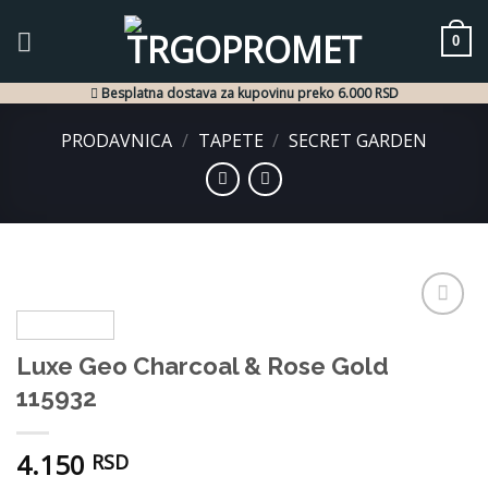
Skip
to
0
content
Besplatna dostava za kupovinu preko 6.000 RSD
PRODAVNICA
/
TAPETE
/
SECRET GARDEN
Dodaj
u listu
Luxe Geo Charcoal & Rose Gold
želja
115932
4.150
RSD