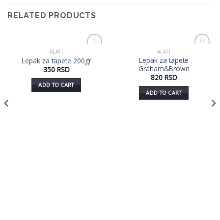
RELATED PRODUCTS
ALATI
ALATI
Dodaj
Dodaj
Lepak za tapete
Lepak za tapete 200gr
u listu
u listu
Graham&Brown
350
RSD
želja
želja
820
RSD
ADD TO CART
ADD TO CART