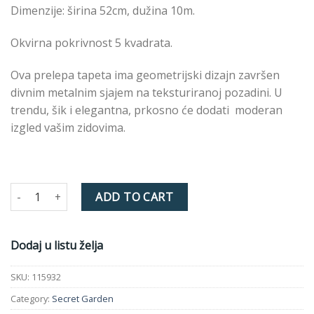
Dimenzije: širina 52cm, dužina 10m.
Okvirna pokrivnost 5 kvadrata.
Ova prelepa tapeta ima geometrijski dizajn završen
divnim metalnim sjajem na teksturiranoj pozadini. U
trendu, šik i elegantna, prkosno će dodati moderan
izgled vašim zidovima.
Luxe Geo Charcoal & Rose Gold 115932 quantity
ADD TO CART
Dodaj u listu želja
SKU:
115932
Category:
Secret Garden