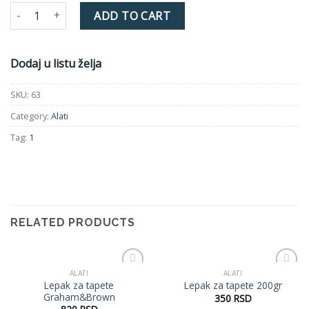
Valjak za tapete 18cm quantity
ADD TO CART
Dodaj u listu želja
SKU:
63
Category:
Alati
Tag:
1
RELATED PRODUCTS
ALATI
ALATI
Dodaj
Dodaj
Lepak za tapete
Lepak za tapete 200gr
u listu
u listu
Graham&Brown
350
RSD
želja
želja