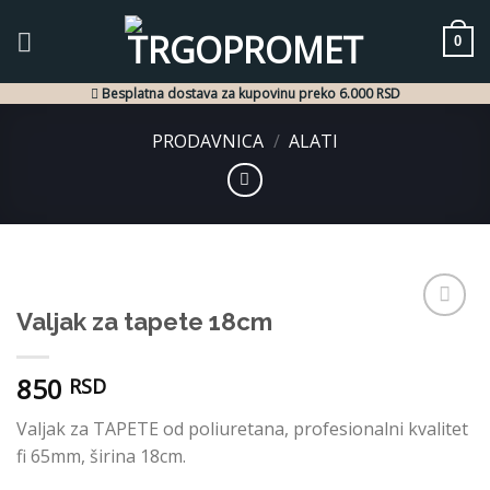
Skip
to
0
content
Besplatna dostava za kupovinu preko 6.000 RSD
PRODAVNICA
/
ALATI
Valjak za tapete 18cm
Dodaj
u listu
želja
850
RSD
Valjak za TAPETE od poliuretana, profesionalni kvalitet
fi 65mm, širina 18cm.