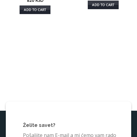
820
RSD
ADD TO CART
ADD TO CART
Želite savet?
Pošaljite nam E-mail a mi ćemo vam rado