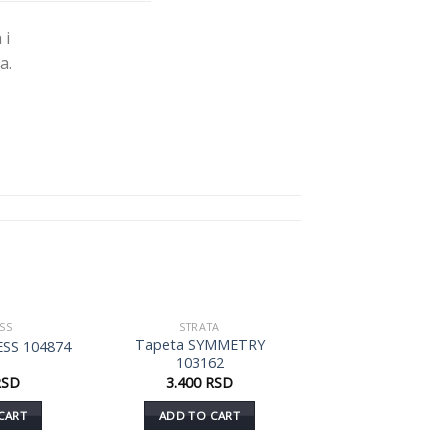
 i
a.
SS
STRATA
Dodaj
Dodaj
Tapeta SYMMETRY
SS 104874
u listu
u listu
103162
želja
želja
RSD
3.400
RSD
CART
ADD TO CART