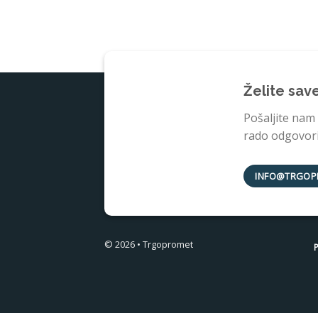
Želite sav
Pošaljite nam
rado odgovorit
INFO@TRGOP
© 2026 • Trgopromet