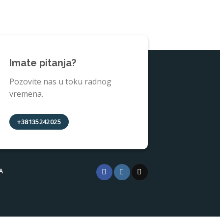
Imate pitanja?
Pozovite nas u toku radnog
vremena.
+38135242025
A