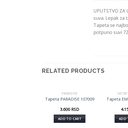
UPUTSTVO ZA UPO
suva. Lepak za t
Tapeta se najbolj
potpuno suvi 72
RELATED PRODUCTS
EMPRESS
PARADISE
SECRE
Dodaj
Dodaj
 EMPRESS 103028
Tapeta PARADISE 107009
Tapeta EM
u listu
u listu
želja
želja
3.400
RSD
3.600
RSD
4.1
DD TO CART
ADD TO CART
ADD 