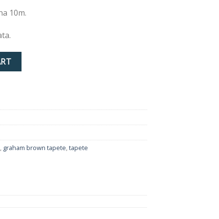
ina 10m.
ta.
 quantity
ART
,
graham brown tapete
,
tapete