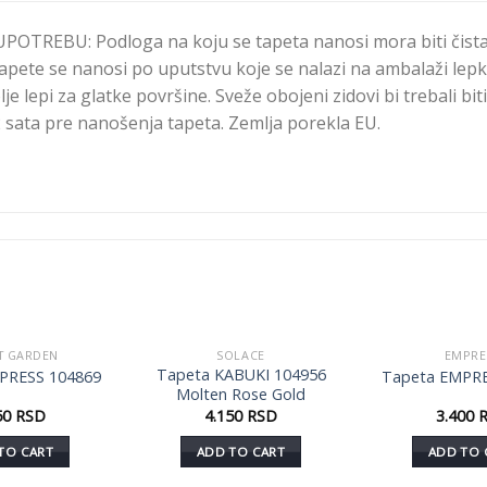
TREBU: Podloga na koju se tapeta nanosi mora biti čista
apete se nanosi po uputstvu koje se nalazi na ambalaži lepk
e lepi za glatke površine. Sveže obojeni zidovi bi trebali biti
 sata pre nanošenja tapeta. Zemlja porekla EU.
T GARDEN
SOLACE
EMPRE
Dodaj
Dodaj
Tapeta KABUKI 104956
PRESS 104869
Tapeta EMPRE
u listu
u listu
Molten Rose Gold
želja
želja
50
RSD
4.150
RSD
3.400
TO CART
ADD TO CART
ADD TO 