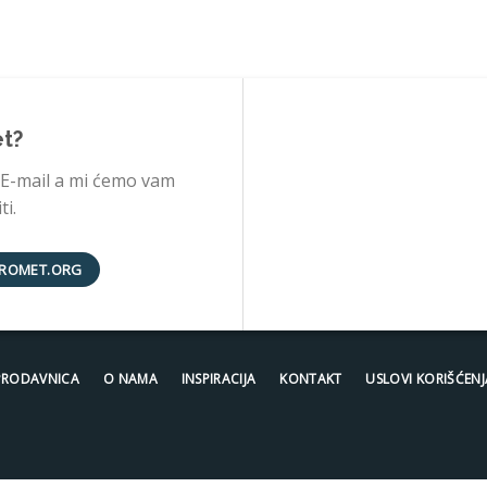
et?
 E-mail a mi ćemo vam
i.
ROMET.ORG
PRODAVNICA
O NAMA
INSPIRACIJA
KONTAKT
USLOVI KORIŠĆENJ