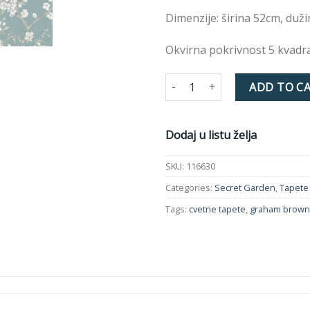
želja
Dimenzije: širina 52cm, duž
Okvirna pokrivnost 5 kvadra
Tapeta 116630 SECRET GARDEN
ADD TO C
Dodaj u listu želja
SKU:
116630
Categories:
Secret Garden
,
Tapete
Tags:
cvetne tapete
,
graham brown