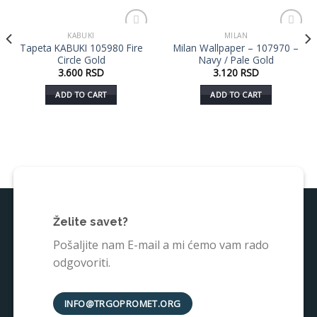
KABUKI
MILAN
Dodaj
Dodaj
Tapeta KABUKI 105980 Fire
Milan Wallpaper – 107970 –
u listu
u listu
Circle Gold
Navy / Pale Gold
želja
želja
3.600
RSD
3.120
RSD
ADD TO CART
ADD TO CART
Želite savet?
Pošaljite nam E-mail a mi ćemo vam rado
odgovoriti.
INFO@TRGOPROMET.ORG