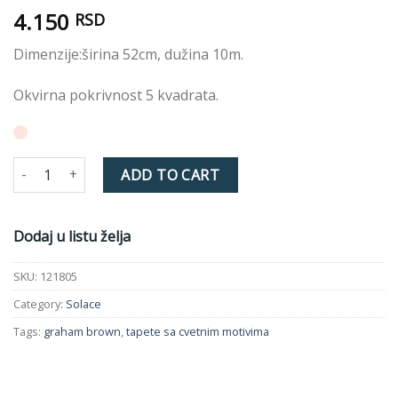
4.150
RSD
Dimenzije:širina 52cm, dužina 10m.
Okvirna pokrivnost 5 kvadrata.
RANES TAPETA 121805 NEUTRAL quantity
ADD TO CART
Dodaj u listu želja
SKU:
121805
Category:
Solace
Tags:
graham brown
,
tapete sa cvetnim motivima