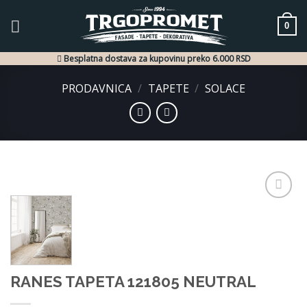
Skip
to
0
content
Besplatna dostava za kupovinu preko 6.000 RSD
PRODAVNICA
/
TAPETE
/
SOLACE
Dodaj
u listu
želja
RANES TAPETA 121805 NEUTRAL