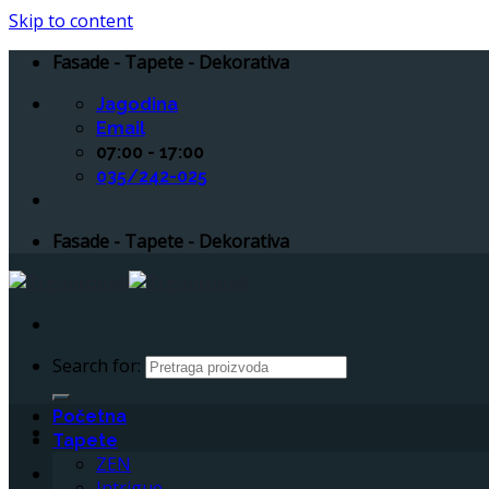
Skip to content
Fasade - Tapete - Dekorativa
Jagodina
Email
07:00 - 17:00
035/242-025
Fasade - Tapete - Dekorativa
Search for:
Početna
Tapete
ZEN
Intrigue