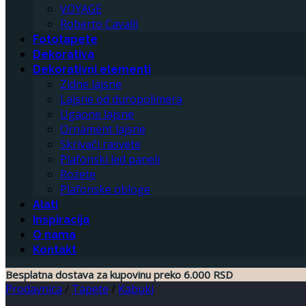
VOYAGE
Roberto Cavalli
Fototapete
Dekorativa
Dekorativni elementi
Zidne lajsne
Lajsne od duropolimera
Ugaone lajsne
Ornament lajsne
Skrivači rasvete
Plafonski led paneli
Rozete
Plafonske obloge
Alati
Inspiracija
O nama
Kontakt
Besplatna dostava za kupovinu preko 6.000 RSD
Prodavnica
/
Tapete
/
Kabuki