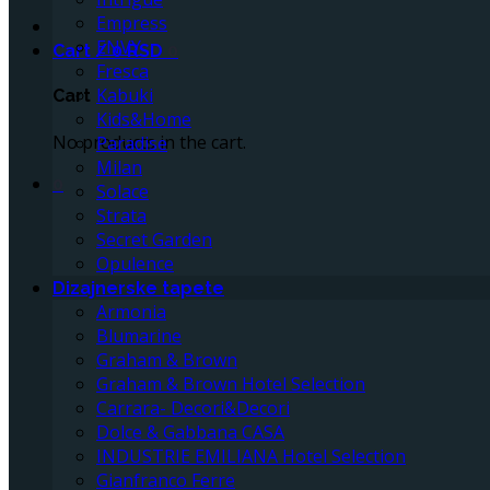
Empress
ENVY
Cart /
0
RSD
0
Fresca
Kabuki
Cart
Kids&Home
No products in the cart.
Paradise
Milan
0
Solace
Strata
Secret Garden
Opulence
Dizajnerske tapete
Armonia
Blumarine
Graham & Brown
Graham & Brown Hotel Selection
Carrara- Decori&Decori
Dolce & Gabbana CASA
INDUSTRIE EMILIANA Hotel Selection
Gianfranco Ferre