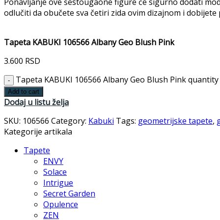
Ponavljanje ove šestougaone figure će sigurno dodati moder
odlučiti da obučete sva četiri zida ovim dizajnom i dobije
Tapeta KABUKI 106566 Albany Geo Blush Pink
3.600
RSD
Tapeta KABUKI 106566 Albany Geo Blush Pink quantity
Add to cart
Dodaj u listu želja
SKU:
106566
Category:
Kabuki
Tags:
geometrijske tapete
,
Kategorije artikala
Tapete
ENVY
Solace
Intrigue
Secret Garden
Opulence
ZEN