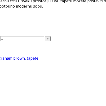
nu crtu u svaku prostoriju. Ovu tapetu možete postaviti na 
te potpuno modernu sobu.
graham brown
,
tapete