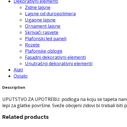
Dekorativni elementi
Zidne lajsne
Lajsne od duropolimera
Ugaone lajsne
Ornament lajsne
Skrivači rasvete
Plafonski led paneli
Rozete
Plafonske obloge
Fasadni dekorativni elementi
Unutrašnji dekorativni elementi
Alati
Ostalo
Description
UPUTSTVO ZA UPOTREBU: podloga na koju se tapeta nanosi m
lepi za glatke površine. Sveže obojeni zidovi bi trebali bit
Related products