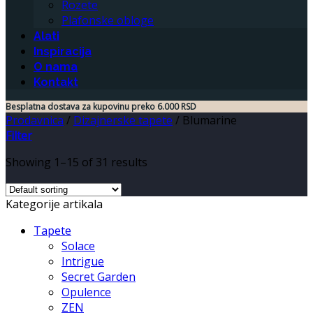
Rozete
Plafonske obloge
Alati
Inspiracija
O nama
Kontakt
Besplatna dostava za kupovinu preko 6.000 RSD
Prodavnica
/
Dizajnerske tapete
/
Blumarine
Filter
Showing 1–15 of 31 results
Kategorije artikala
Tapete
Solace
Intrigue
Secret Garden
Opulence
ZEN