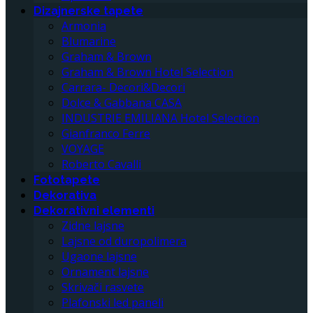
Dizajnerske tapete
Armonia
Blumarine
Graham & Brown
Graham & Brown Hotel Selection
Carrara- Decori&Decori
Dolce & Gabbana CASA
INDUSTRIE EMILIANA Hotel Selection
Gianfranco Ferre
VOYAGE
Roberto Cavalli
Fototapete
Dekorativa
Dekorativni elementi
Zidne lajsne
Lajsne od duropolimera
Ugaone lajsne
Ornament lajsne
Skrivači rasvete
Plafonski led paneli