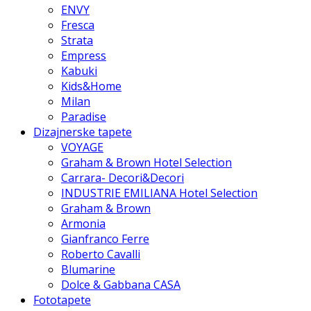
ENVY
Fresca
Strata
Empress
Kabuki
Kids&Home
Milan
Paradise
Dizajnerske tapete
VOYAGE
Graham & Brown Hotel Selection
Carrara- Decori&Decori
INDUSTRIE EMILIANA Hotel Selection
Graham & Brown
Armonia
Gianfranco Ferre
Roberto Cavalli
Blumarine
Dolce & Gabbana CASA
Fototapete