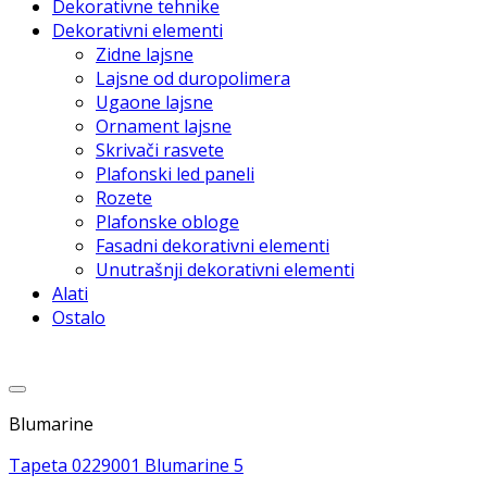
Dekorativne tehnike
Dekorativni elementi
Zidne lajsne
Lajsne od duropolimera
Ugaone lajsne
Ornament lajsne
Skrivači rasvete
Plafonski led paneli
Rozete
Plafonske obloge
Fasadni dekorativni elementi
Unutrašnji dekorativni elementi
Alati
Ostalo
Dodaj u listu želja
Blumarine
Tapeta 0229001 Blumarine 5