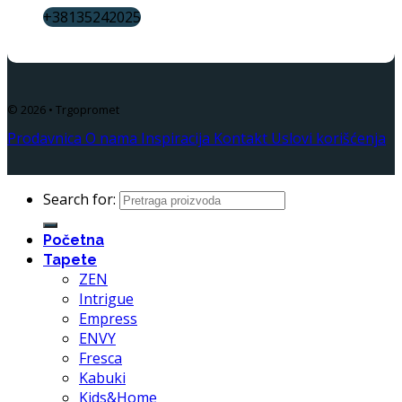
+38135242025
© 2026 • Trgopromet
Prodavnica
O nama
Inspiracija
Kontakt
Uslovi korišćenja
Search for:
Početna
Tapete
ZEN
Intrigue
Empress
ENVY
Fresca
Kabuki
Kids&Home