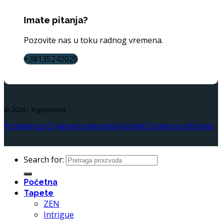
Imate pitanja?
Pozovite nas u toku radnog vremena.
+38135242025
© 2026 • Trgopromet
Prodavnica
O nama
Inspiracija
Kontakt
Uslovi korišćenja
Search for:
Početna
Tapete
ZEN
Intrigue