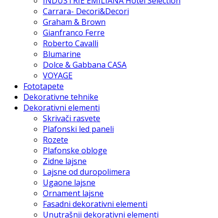
INDUSTRIE EMILIANA Hotel Selection
Carrara- Decori&Decori
Graham & Brown
Gianfranco Ferre
Roberto Cavalli
Blumarine
Dolce & Gabbana CASA
VOYAGE
Fototapete
Dekorativne tehnike
Dekorativni elementi
Skrivači rasvete
Plafonski led paneli
Rozete
Plafonske obloge
Zidne lajsne
Lajsne od duropolimera
Ugaone lajsne
Ornament lajsne
Fasadni dekorativni elementi
Unutrašnji dekorativni elementi