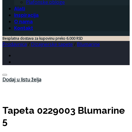
Plafonske obloge
Alati
Inspiracija
O nama
Kontakt
Besplatna dostava za kupovinu preko 6.000 RSD
Prodavnica
/
Dizajnerske tapete
/
Blumarine
Dodaj u listu želja
Tapeta 0229003 Blumarine
5