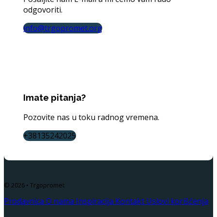
odgovoriti.
info@trgopromet.org
Imate pitanja?
Pozovite nas u toku radnog vremena.
+38135242025
© 2026 • Trgopromet
Prodavnica
O nama
Inspiracija
Kontakt
Uslovi korišćenja