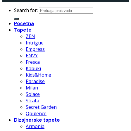
Search for:
Početna
Tapete
ZEN
Intrigue
Empress
ENVY
Fresca
Kabuki
Kids&Home
Paradise
Milan
Solace
Strata
Secret Garden
Opulence
Dizajnerske tapete
Armonia