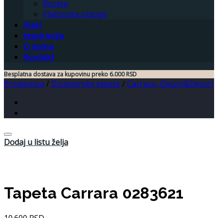
Rozete
Plafonske obloge
Alati
Inspiracija
O nama
Kontakt
Besplatna dostava za kupovinu preko 6.000 RSD
Prodavnica
/
Dizajnerske tapete
/
Carrara- Decori&Decori
Dodaj u listu želja
Tapeta Carrara 0283621
10.600
RSD