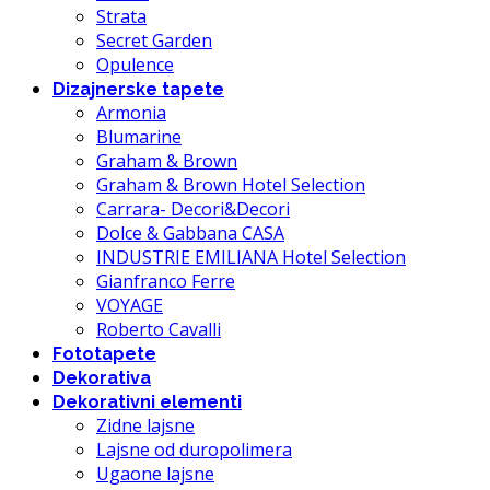
Strata
Secret Garden
Opulence
Dizajnerske tapete
Armonia
Blumarine
Graham & Brown
Graham & Brown Hotel Selection
Carrara- Decori&Decori
Dolce & Gabbana CASA
INDUSTRIE EMILIANA Hotel Selection
Gianfranco Ferre
VOYAGE
Roberto Cavalli
Fototapete
Dekorativa
Dekorativni elementi
Zidne lajsne
Lajsne od duropolimera
Ugaone lajsne