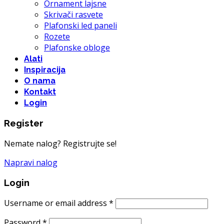
Ornament lajsne
Skrivači rasvete
Plafonski led paneli
Rozete
Plafonske obloge
Alati
Inspiracija
O nama
Kontakt
Login
Register
Nemate nalog? Registrujte se!
Napravi nalog
Login
Username or email address
*
Password
*