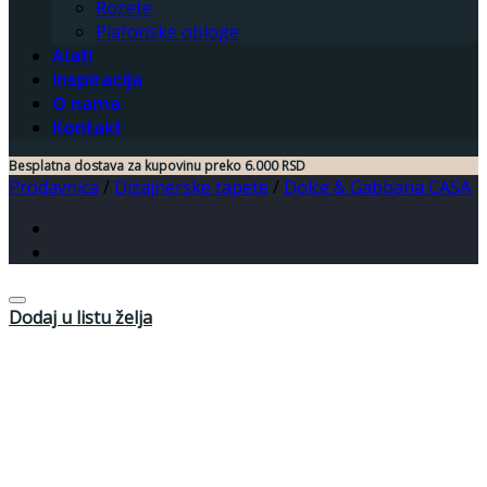
Rozete
Plafonske obloge
Alati
Inspiracija
O nama
Kontakt
Besplatna dostava za kupovinu preko 6.000 RSD
Prodavnica
/
Dizajnerske tapete
/
Dolce & Gabbana CASA
Dodaj u listu želja