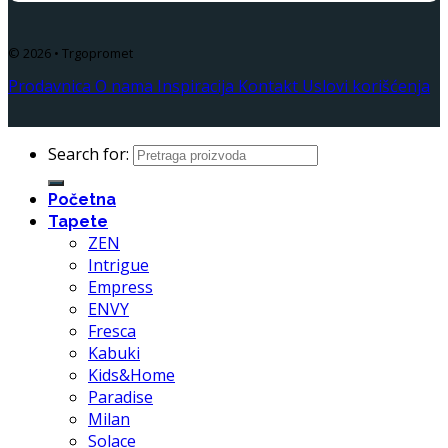
© 2026 • Trgopromet
Prodavnica
O nama
Inspiracija
Kontakt
Uslovi korišćenja
Search for:
Početna
Tapete
ZEN
Intrigue
Empress
ENVY
Fresca
Kabuki
Kids&Home
Paradise
Milan
Solace