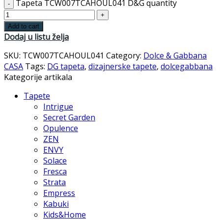
Tapeta TCW007TCAHOUL041 D&G quantity
Add to cart
Dodaj u listu želja
SKU:
TCW007TCAHOUL041
Category:
Dolce & Gabbana
CASA
Tags:
DG tapeta
,
dizajnerske tapete
,
dolcegabbana
Kategorije artikala
Tapete
Intrigue
Secret Garden
Opulence
ZEN
ENVY
Solace
Fresca
Strata
Empress
Kabuki
Kids&Home