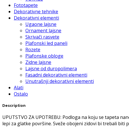
Fototapete
Dekorativne tehnike
Dekorativni elementi
Ugaone lajsne
Ornament lajsne
Skrivači rasvete
Plafonski led paneli
Rozete
Plafonske obloge
Zidne lajsne
Lajsne od duropolimera
Fasadni dekorativni elementi
Unutrašnji dekorativni elementi
Alati
Ostalo
Description
UPUTSTVO ZA UPOTREBU: Podloga na koju se tapeta nanosi m
lepi za glatke površine. Sveže obojeni zidovi bi trebali bit