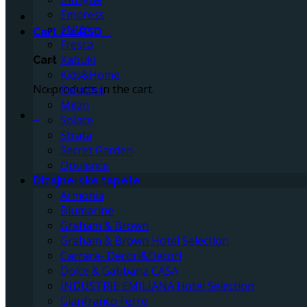
Empress
ENVY
Cart /
0
RSD
0
Fresca
Kabuki
Cart
Kids&Home
No products in the cart.
Paradise
Milan
0
Solace
Strata
Secret Garden
Opulence
Dizajnerske tapete
Armonia
Blumarine
Graham & Brown
Graham & Brown Hotel Selection
Carrara- Decori&Decori
Dolce & Gabbana CASA
INDUSTRIE EMILIANA Hotel Selection
Gianfranco Ferre