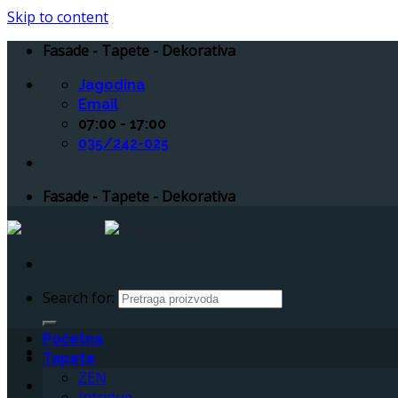
Skip to content
Fasade - Tapete - Dekorativa
Jagodina
Email
07:00 - 17:00
035/242-025
Fasade - Tapete - Dekorativa
Search for:
Početna
Tapete
ZEN
Intrigue