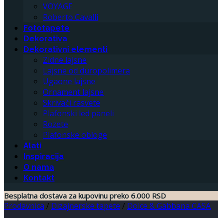
VOYAGE
Roberto Cavalli
Fototapete
Dekorativa
Dekorativni elementi
Zidne lajsne
Lajsne od duropolimera
Ugaone lajsne
Ornament lajsne
Skrivači rasvete
Plafonski led paneli
Rozete
Plafonske obloge
Alati
Inspiracija
O nama
Kontakt
Besplatna dostava za kupovinu preko 6.000 RSD
Prodavnica
/
Dizajnerske tapete
/
Dolce & Gabbana CASA