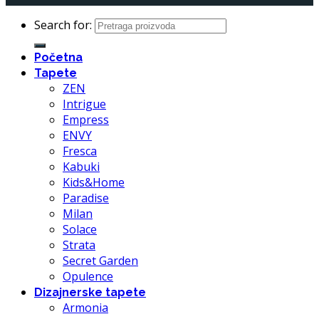
Search for:
Početna
Tapete
ZEN
Intrigue
Empress
ENVY
Fresca
Kabuki
Kids&Home
Paradise
Milan
Solace
Strata
Secret Garden
Opulence
Dizajnerske tapete
Armonia