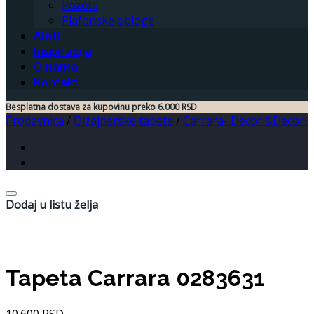
Rozete
Plafonske obloge
Alati
Inspiracija
O nama
Kontakt
Besplatna dostava za kupovinu preko 6.000 RSD
Prodavnica
/
Dizajnerske tapete
/
Carrara- Decori&Decori
Dodaj u listu želja
Tapeta Carrara 0283631
10.600
RSD