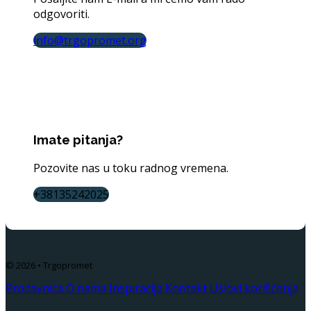
odgovoriti.
info@trgopromet.org
Imate pitanja?
Pozovite nas u toku radnog vremena.
+38135242025
© 2026 • Trgopromet
Prodavnica
O nama
Inspiracija
Kontakt
Uslovi korišćenja