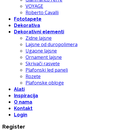
VOYAGE
Roberto Cavalli
Fototapete
Dekorativa
Dekorativni elementi
Zidne lajsne
Lajsne od duropolimera
Ugaone lajsne
Ornament lajsne
Skrivači rasvete
Plafonski led paneli
Rozete
Plafonske obloge
Alati
Inspiracija
O nama
Kontakt
Login
Register