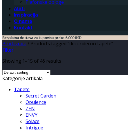
Plafonske obloge
Alati
Inspiracija
O nama
Kontakt
Besplatna dostava za kupovinu preko 6.000 RSD
Prodavnica
/
Products tagged “decoridecori tapete”
Filter
Showing 1–15 of 46 results
Kategorije artikala
Tapete
Secret Garden
Opulence
ZEN
ENVY
Solace
Intrigue