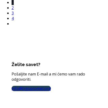
1
2
3
4
Želite savet?
Pošaljite nam E-mail a mi ćemo vam rado
odgovoriti.
info@trgopromet.org