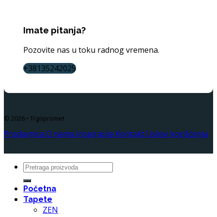
Imate pitanja?
Pozovite nas u toku radnog vremena.
+38135242025
© 2026 • Trgopromet
Prodavnica
O nama
Inspiracija
Kontakt
Uslovi korišćenja
Search
for:
Početna
Tapete
ZEN