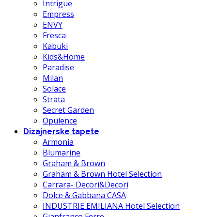
Intrigue
Empress
ENVY
Fresca
Kabuki
Kids&Home
Paradise
Milan
Solace
Strata
Secret Garden
Opulence
Dizajnerske tapete
Armonia
Blumarine
Graham & Brown
Graham & Brown Hotel Selection
Carrara- Decori&Decori
Dolce & Gabbana CASA
INDUSTRIE EMILIANA Hotel Selection
Gianfranco Ferre