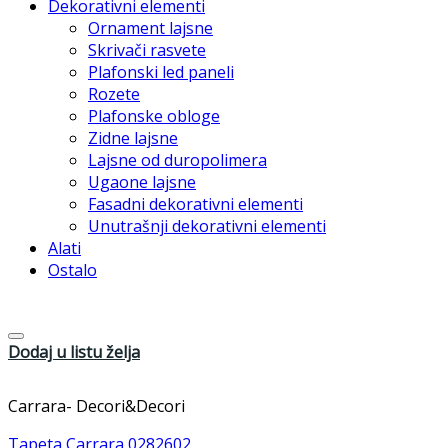
Dekorativni elementi
Ornament lajsne
Skrivači rasvete
Plafonski led paneli
Rozete
Plafonske obloge
Zidne lajsne
Lajsne od duropolimera
Ugaone lajsne
Fasadni dekorativni elementi
Unutrašnji dekorativni elementi
Alati
Ostalo
Dodaj u listu želja
Carrara- Decori&Decori
Tapeta Carrara 0282602