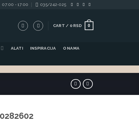
07:00 - 17:00
035/242-025
0
CART /
0
RSD
ALATI
INSPIRACIJA
O NAMA
 0282602