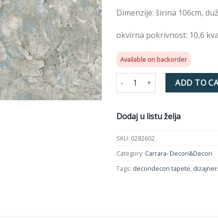
želja
Dimenzije: širina 106cm, du
okvirna pokrivnost: 10,6 kv
Available on backorder
Tapeta Carrara 0282602 quanti
ADD TO C
Dodaj u listu želja
SKU:
0282602
Category:
Carrara- Decori&Decori
Tags:
decoridecori tapete
,
dizajner