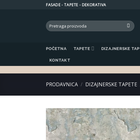
Skip
FASADE - TAPETE - DEKORATIVA
to
content
Search
for:
POČETNA
TAPETE
DIZAJNERSKE TA
KONTAKT
PRODAVNICA
/
DIZAJNERSKE TAPETE