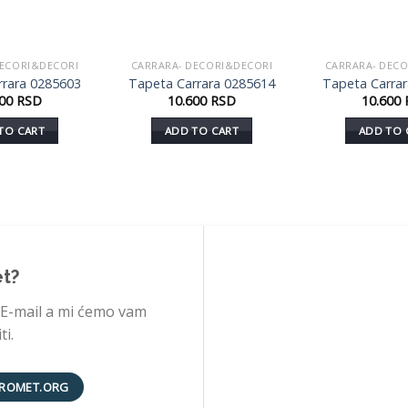
DECORI&DECORI
CARRARA- DECORI&DECORI
CARRARA- DEC
Dodaj
Dodaj
rrara 0285603
Tapeta Carrara 0285614
Tapeta Carra
u listu
u listu
600
RSD
10.600
RSD
10.600
želja
želja
TO CART
ADD TO CART
ADD TO 
et?
 E-mail a mi ćemo vam
i.
ROMET.ORG