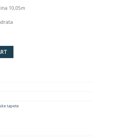
žina 10,05m
adrata
ty
ART
ske tapete