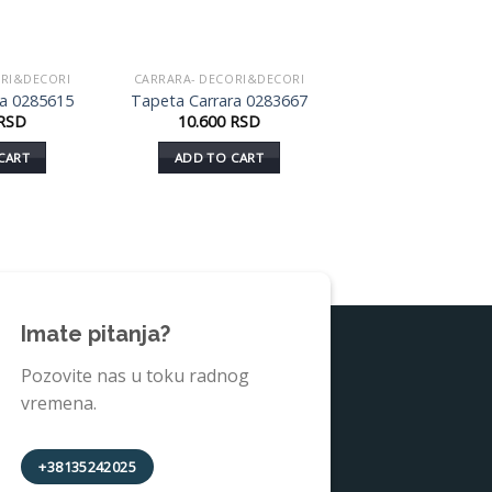
ORI&DECORI
CARRARA- DECORI&DECORI
Dodaj
Dodaj
ra 0285615
Tapeta Carrara 0283667
u listu
u listu
RSD
10.600
RSD
želja
želja
CART
ADD TO CART
Imate pitanja?
Pozovite nas u toku radnog
vremena.
+38135242025