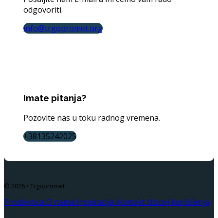
odgovoriti.
info@trgopromet.org
Imate pitanja?
Pozovite nas u toku radnog vremena.
+38135242025
© 2026 • Trgopromet
Prodavnica
O nama
Inspiracija
Kontakt
Uslovi korišćenja