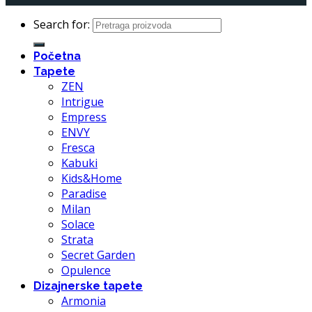
Search for:
Početna
Tapete
ZEN
Intrigue
Empress
ENVY
Fresca
Kabuki
Kids&Home
Paradise
Milan
Solace
Strata
Secret Garden
Opulence
Dizajnerske tapete
Armonia