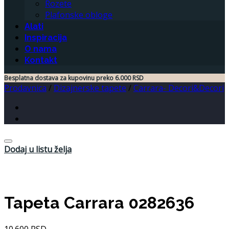
Rozete
Plafonske obloge
Alati
Inspiracija
O nama
Kontakt
Besplatna dostava za kupovinu preko 6.000 RSD
Prodavnica
/
Dizajnerske tapete
/
Carrara- Decori&Decori
Dodaj u listu želja
Tapeta Carrara 0282636
10.600
RSD