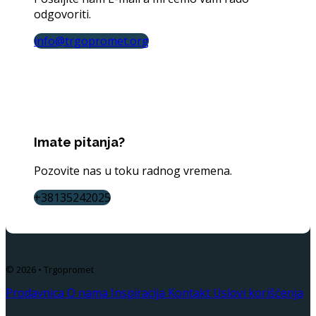
odgovoriti.
info@trgopromet.org
Imate pitanja?
Pozovite nas u toku radnog vremena.
+38135242025
© 2026 • Trgopromet
Prodavnica
O nama
Inspiracija
Kontakt
Uslovi korišćenja