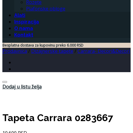
Rozete
Plafonske obloge
Alati
Inspiracija
O nama
Kontakt
Besplatna dostava za kupovinu preko 6.000 RSD
Prodavnica
/
Dizajnerske tapete
/
Carrara- Decori&Decori
Dodaj u listu želja
Tapeta Carrara 0283667
10.600
RSD