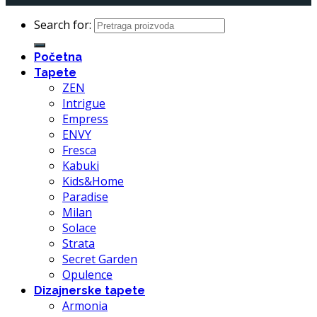
Search for:
Početna
Tapete
ZEN
Intrigue
Empress
ENVY
Fresca
Kabuki
Kids&Home
Paradise
Milan
Solace
Strata
Secret Garden
Opulence
Dizajnerske tapete
Armonia