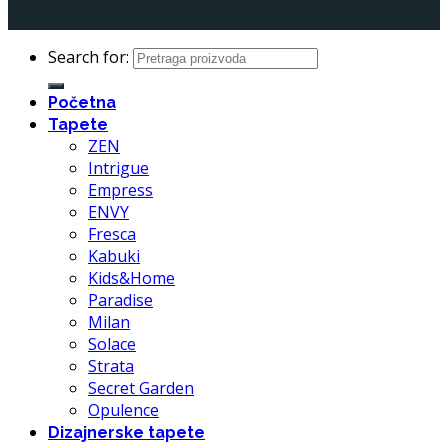
Search for:
Početna
Tapete
ZEN
Intrigue
Empress
ENVY
Fresca
Kabuki
Kids&Home
Paradise
Milan
Solace
Strata
Secret Garden
Opulence
Dizajnerske tapete