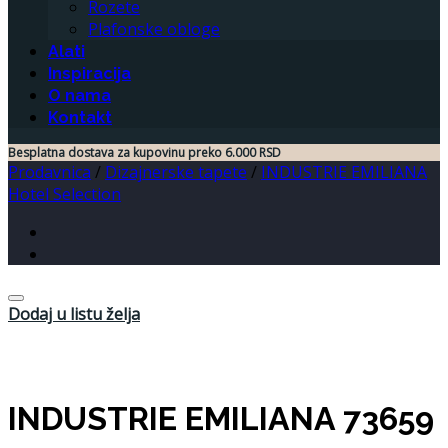
Rozete
Plafonske obloge
Alati
Inspiracija
O nama
Kontakt
Besplatna dostava za kupovinu preko 6.000 RSD
Prodavnica
/
Dizajnerske tapete
/
INDUSTRIE EMILIANA
Hotel Selection
Dodaj u listu želja
INDUSTRIE EMILIANA 73659