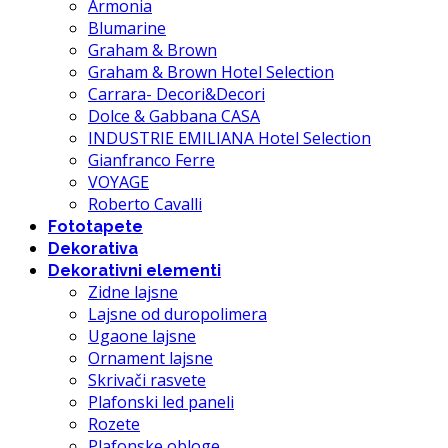
Armonia
Blumarine
Graham & Brown
Graham & Brown Hotel Selection
Carrara- Decori&Decori
Dolce & Gabbana CASA
INDUSTRIE EMILIANA Hotel Selection
Gianfranco Ferre
VOYAGE
Roberto Cavalli
Fototapete
Dekorativa
Dekorativni elementi
Zidne lajsne
Lajsne od duropolimera
Ugaone lajsne
Ornament lajsne
Skrivači rasvete
Plafonski led paneli
Rozete
Plafonske obloge