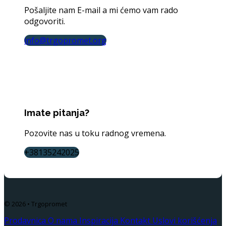
Pošaljite nam E-mail a mi ćemo vam rado
odgovoriti.
info@trgopromet.org
Imate pitanja?
Pozovite nas u toku radnog vremena.
+38135242025
© 2026 • Trgopromet
Prodavnica
O nama
Inspiracija
Kontakt
Uslovi korišćenja