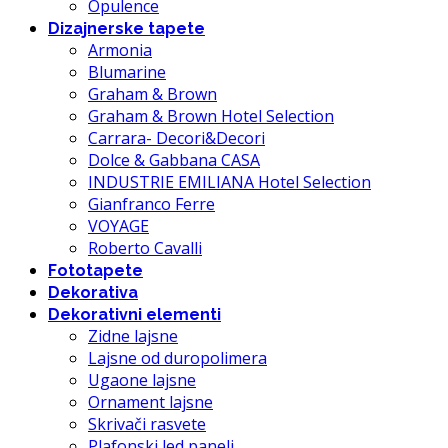
Opulence
Dizajnerske tapete
Armonia
Blumarine
Graham & Brown
Graham & Brown Hotel Selection
Carrara- Decori&Decori
Dolce & Gabbana CASA
INDUSTRIE EMILIANA Hotel Selection
Gianfranco Ferre
VOYAGE
Roberto Cavalli
Fototapete
Dekorativa
Dekorativni elementi
Zidne lajsne
Lajsne od duropolimera
Ugaone lajsne
Ornament lajsne
Skrivači rasvete
Plafonski led paneli