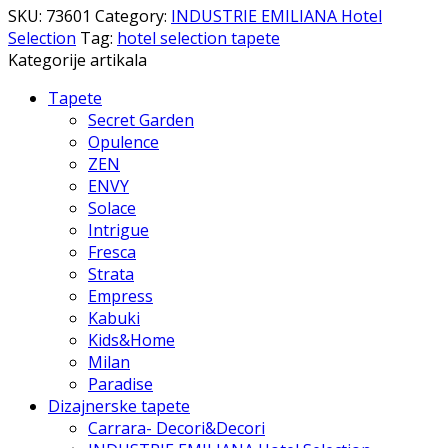
SKU:
73601
Category:
INDUSTRIE EMILIANA Hotel
Selection
Tag:
hotel selection tapete
Kategorije artikala
Tapete
Secret Garden
Opulence
ZEN
ENVY
Solace
Intrigue
Fresca
Strata
Empress
Kabuki
Kids&Home
Milan
Paradise
Dizajnerske tapete
Carrara- Decori&Decori