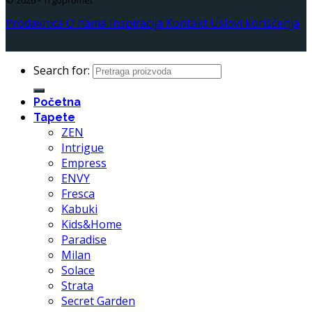
© 2026 • Trgopromet
Prodavnica
O nama
Inspiracija
Kontakt
Uslovi korišćenja
Search for:
Početna
Tapete
ZEN
Intrigue
Empress
ENVY
Fresca
Kabuki
Kids&Home
Paradise
Milan
Solace
Strata
Secret Garden