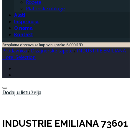
Rozete
Plafonske obloge
Alati
Inspiracija
O nama
Kontakt
Besplatna dostava za kupovinu preko 6.000 RSD
Prodavnica
/
Dizajnerske tapete
/
INDUSTRIE EMILIANA
Hotel Selection
Dodaj u listu želja
INDUSTRIE EMILIANA 73601