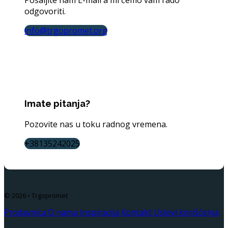
Pošaljite nam E-mail a mi ćemo vam rado
odgovoriti.
info@trgopromet.org
Imate pitanja?
Pozovite nas u toku radnog vremena.
+38135242025
© 2026 • Trgopromet
Prodavnica
O nama
Inspiracija
Kontakt
Uslovi korišćenja