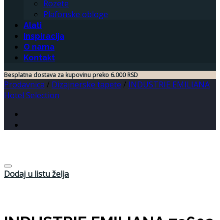
Rozete
Plafonske obloge
Alati
Inspiracija
O nama
Kontakt
Besplatna dostava za kupovinu preko 6.000 RSD
Prodavnica
/
Dizajnerske tapete
/
INDUSTRIE EMILIANA
Hotel Selection
Dodaj u listu želja