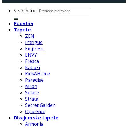
Search for:
Početna
Tapete
ZEN
Intrigue
Empress
ENVY
Fresca
Kabuki
Kids&Home
Paradise
Milan
Solace
Strata
Secret Garden
Opulence
Dizajnerske tapete
Armonia