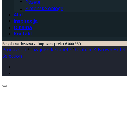
Rozete
Plafonske obloge
Alati
Inspiracija
O nama
Kontakt
Besplatna dostava za kupovinu preko 6.000 RSD
Prodavnica
/
Dizajnerske tapete
/
Graham & Brown Hotel
Selection
Dodaj u listu želja