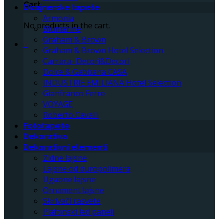
Cart
Dizajnerske tapete
Armonia
No products in the cart.
Blumarine
Graham & Brown
0
Graham & Brown Hotel Selection
Carrara- Decori&Decori
Dolce & Gabbana CASA
INDUSTRIE EMILIANA Hotel Selection
Gianfranco Ferre
VOYAGE
Roberto Cavalli
Fototapete
Dekorativa
Dekorativni elementi
Zidne lajsne
Lajsne od duropolimera
Ugaone lajsne
Ornament lajsne
Skrivači rasvete
Plafonski led paneli