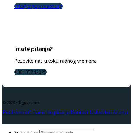
info@trgopromet.org
Imate pitanja?
Pozovite nas u toku radnog vremena.
+38135242025
© 2026 • Trgopromet
Prodavnica
O nama
Inspiracija
Kontakt
Uslovi korišćenja
Search for: