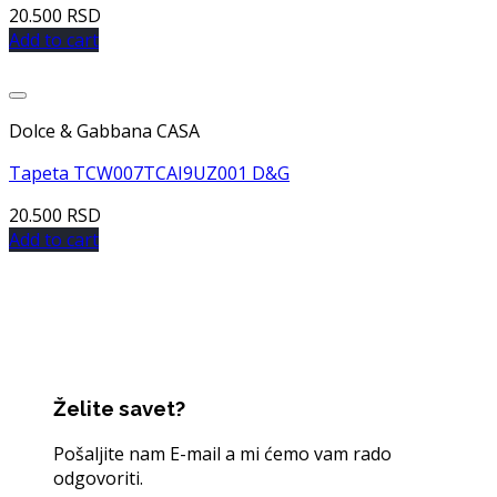
20.500
RSD
Add to cart
Dodaj u listu želja
Dolce & Gabbana CASA
Tapeta TCW007TCAI9UZ001 D&G
20.500
RSD
Add to cart
Želite savet?
Pošaljite nam E-mail a mi ćemo vam rado
odgovoriti.