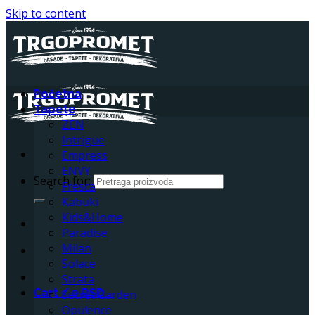
Skip to content
Početna
Tapete
ZEN
Intrigue
Empress
ENVY
Search for:
Fresca
Kabuki
Kids&Home
Paradise
Milan
Solace
Strata
Cart /
0
RSD
0
Secret Garden
Opulence