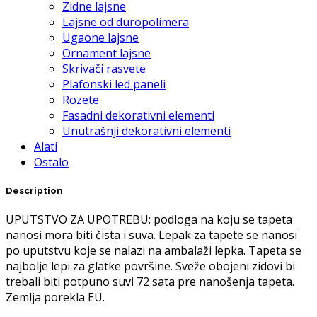
Zidne lajsne
Lajsne od duropolimera
Ugaone lajsne
Ornament lajsne
Skrivači rasvete
Plafonski led paneli
Rozete
Fasadni dekorativni elementi
Unutrašnji dekorativni elementi
Alati
Ostalo
Description
UPUTSTVO ZA UPOTREBU: podloga na koju se tapeta
nanosi mora biti čista i suva. Lepak za tapete se nanosi
po uputstvu koje se nalazi na ambalaži lepka. Tapeta se
najbolje lepi za glatke površine. Sveže obojeni zidovi bi
trebali biti potpuno suvi 72 sata pre nanošenja tapeta.
Zemlja porekla EU.