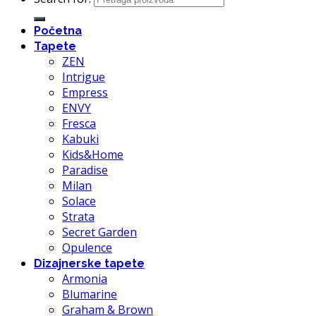
Početna
Tapete
ZEN
Intrigue
Empress
ENVY
Fresca
Kabuki
Kids&Home
Paradise
Milan
Solace
Strata
Secret Garden
Opulence
Dizajnerske tapete
Armonia
Blumarine
Graham & Brown