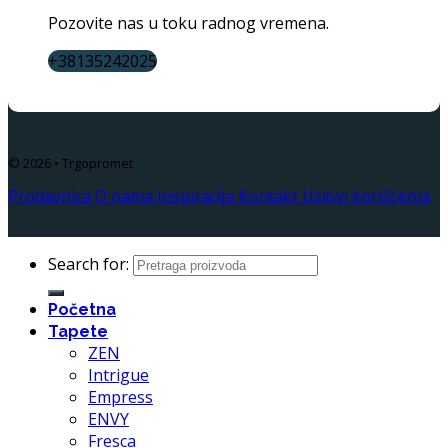
Pozovite nas u toku radnog vremena.
+38135242025
© 2026 • Trgopromet
Prodavnica
O nama
Inspiracija
Kontakt
Uslovi korišćenja
Search for:
Početna
Tapete
ZEN
Intrigue
Empress
ENVY
Fresca