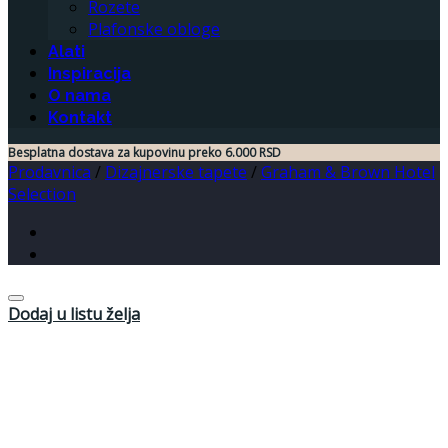
Rozete
Plafonske obloge
Alati
Inspiracija
O nama
Kontakt
Besplatna dostava za kupovinu preko 6.000 RSD
Prodavnica
/
Dizajnerske tapete
/
Graham & Brown Hotel
Selection
Dodaj u listu želja