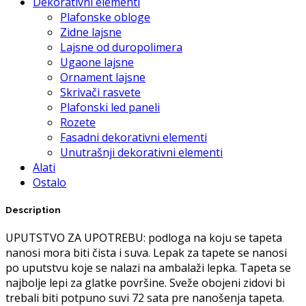
Dekorativni elementi
Plafonske obloge
Zidne lajsne
Lajsne od duropolimera
Ugaone lajsne
Ornament lajsne
Skrivači rasvete
Plafonski led paneli
Rozete
Fasadni dekorativni elementi
Unutrašnji dekorativni elementi
Alati
Ostalo
Description
UPUTSTVO ZA UPOTREBU: podloga na koju se tapeta
nanosi mora biti čista i suva. Lepak za tapete se nanosi
po uputstvu koje se nalazi na ambalaži lepka. Tapeta se
najbolje lepi za glatke površine. Sveže obojeni zidovi bi
trebali biti potpuno suvi 72 sata pre nanošenja tapeta.