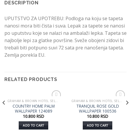
DESCRIPTION
UPUTSTVO ZA UPOTREBU: Podloga na koju se tapeta
nanosi mora biti čista i suva. Lepak za tapete se nanosi
po uputstvu koje se nalazi na ambalaži lepka. Tapeta se
najbolje lepi za glatke površine. Sveže obojeni zidovi bi
trebali biti potpuno suvi 72 sata pre nanošenja tapeta.
Zemlja porekla EU.
RELATED PRODUCTS
GRAHAM & BROWN HOTEL SELECTION
GRAHAM & BROWN HOTEL SELECTION
Dodaj
Dodaj
COUNTRY HOME PALM
TRANQUIL ROSE GOLD
u listu
u listu
WALLPAPER 124089
WALLPAPER 100536
želja
želja
10.800
RSD
10.800
RSD
ADD TO CART
ADD TO CART