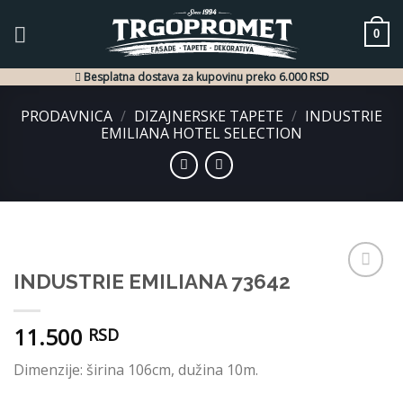
Skip
to
0
content
Besplatna dostava za kupovinu preko 6.000 RSD
PRODAVNICA
/
DIZAJNERSKE TAPETE
/
INDUSTRIE
EMILIANA HOTEL SELECTION
INDUSTRIE EMILIANA 73642
Dodaj
u listu
želja
11.500
RSD
Dimenzije: širina 106cm, dužina 10m.