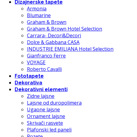
Dizajnerske tapete
Armonia
Blumarine
Graham & Brown
Graham & Brown Hotel Selection
Carrara- Decori&Decori
Dolce & Gabbana CASA
INDUSTRIE EMILIANA Hotel Selection
Gianfranco Ferre
VOYAGE
Roberto Cavalli
Fototapete
Dekorativa
Dekorativni elementi
Zidne lajsne
Lajsne od duropolimera
Ugaone lajsne
Ornament lajsne
Skrivači rasvete
Plafonski led paneli
Rozete