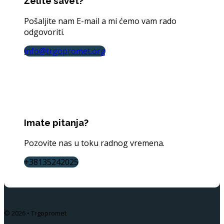
Želite savet?
Pošaljite nam E-mail a mi ćemo vam rado
odgovoriti.
info@trgopromet.org
Imate pitanja?
Pozovite nas u toku radnog vremena.
+38135242025
© 2026 • Trgopromet