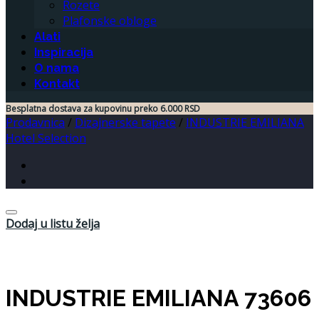
Rozete
Plafonske obloge
Alati
Inspiracija
O nama
Kontakt
Besplatna dostava za kupovinu preko 6.000 RSD
Prodavnica
/
Dizajnerske tapete
/
INDUSTRIE EMILIANA
Hotel Selection
Dodaj u listu želja
INDUSTRIE EMILIANA 73606