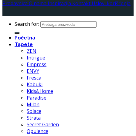
Prodavnica
O nama
Inspiracija
Kontakt
Uslovi korišćenja
Search for:
Početna
Tapete
ZEN
Intrigue
Empress
ENVY
Fresca
Kabuki
Kids&Home
Paradise
Milan
Solace
Strata
Secret Garden
Opulence