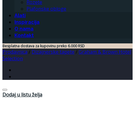
Rozete
Plafonske obloge
Alati
Inspiracija
O nama
Kontakt
Besplatna dostava za kupovinu preko 6.000 RSD
Prodavnica
/
Dizajnerske tapete
/
Graham & Brown Hotel
Selection
Dodaj u listu želja