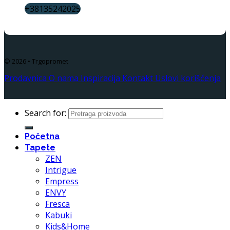
+38135242025
© 2026 • Trgopromet
Prodavnica
O nama
Inspiracija
Kontakt
Uslovi korišćenja
Search for:
Početna
Tapete
ZEN
Intrigue
Empress
ENVY
Fresca
Kabuki
Kids&Home