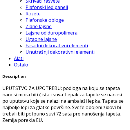
Skrivači rasvete
Plafonski led paneli
Rozete
Plafonske obloge
Zidne lajsne
Lajsne od duropolimera
Ugaone lajsne
Fasadni dekorativni elementi
Unutrašnji dekorativni elementi
Alati
Ostalo
Description
UPUTSTVO ZA UPOTREBU: podloga na koju se tapeta
nanosi mora biti čista i suva. Lepak za tapete se nanosi
po uputstvu koje se nalazi na ambalaži lepka. Tapeta se
najbolje lepi za glatke površine. Sveže obojeni zidovi bi
trebali biti potpuno suvi 72 sata pre nanošenja tapeta.
Zemlja porekla EU.