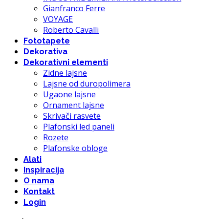
Gianfranco Ferre
VOYAGE
Roberto Cavalli
Fototapete
Dekorativa
Dekorativni elementi
Zidne lajsne
Lajsne od duropolimera
Ugaone lajsne
Ornament lajsne
Skrivači rasvete
Plafonski led paneli
Rozete
Plafonske obloge
Alati
Inspiracija
O nama
Kontakt
Login