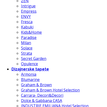
ZEN
Intrigue
Empress
ENVY
Fresca
Kabuki
Kids&Home
Paradise
Milan
Solace
Strata
Secret Garden
Opulence
Dizajnerske tapete
Armonia
Blumarine
Graham & Brown
Graham & Brown Hotel Selection
Carrara- Decori&Decori
Dolce & Gabbana CASA
INDUSTRIE EMILIANA Hotel Selection