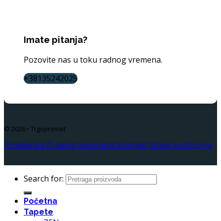
Imate pitanja?
Pozovite nas u toku radnog vremena.
+38135242025
© 2026 • Trgopromet
Prodavnica
O nama
Inspiracija
Kontakt
Uslovi korišćenja
Search for:
Početna
Tapete