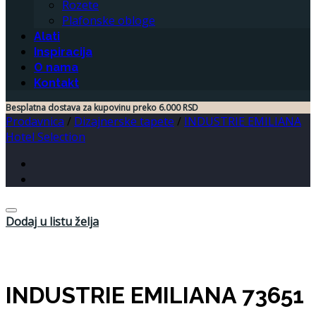
Rozete
Plafonske obloge
Alati
Inspiracija
O nama
Kontakt
Besplatna dostava za kupovinu preko 6.000 RSD
Prodavnica
/
Dizajnerske tapete
/
INDUSTRIE EMILIANA
Hotel Selection
Dodaj u listu želja
INDUSTRIE EMILIANA 73651