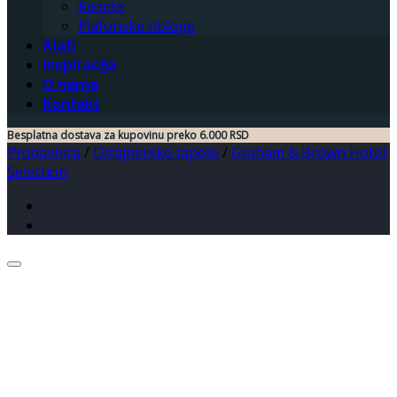
Rozete
Plafonske obloge
Alati
Inspiracija
O nama
Kontakt
Besplatna dostava za kupovinu preko 6.000 RSD
Prodavnica
/
Dizajnerske tapete
/
Graham & Brown Hotel
Selection
Dodaj u listu želja