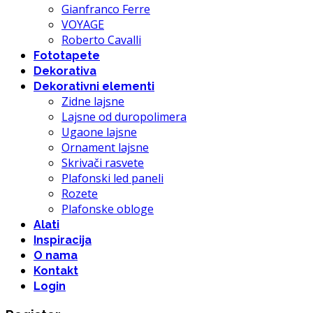
Gianfranco Ferre
VOYAGE
Roberto Cavalli
Fototapete
Dekorativa
Dekorativni elementi
Zidne lajsne
Lajsne od duropolimera
Ugaone lajsne
Ornament lajsne
Skrivači rasvete
Plafonski led paneli
Rozete
Plafonske obloge
Alati
Inspiracija
O nama
Kontakt
Login