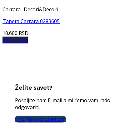
Dodaj u listu želja
Carrara- Decori&Decori
Tapeta Carrara 0283605
10.600
RSD
Add to cart
Želite savet?
Pošaljite nam E-mail a mi ćemo vam rado
odgovoriti.
info@trgopromet.org