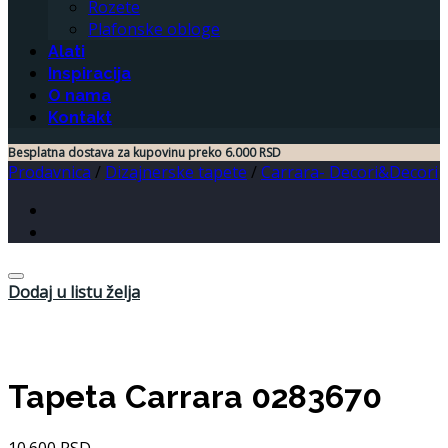
Rozete
Plafonske obloge
Alati
Inspiracija
O nama
Kontakt
Besplatna dostava za kupovinu preko 6.000 RSD
Prodavnica
/
Dizajnerske tapete
/
Carrara- Decori&Decori
Dodaj u listu želja
Tapeta Carrara 0283670
10.600
RSD