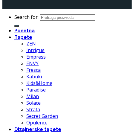
Search for:
Početna
Tapete
ZEN
Intrigue
Empress
ENVY
Fresca
Kabuki
Kids&Home
Paradise
Milan
Solace
Strata
Secret Garden
Opulence
Dizajnerske tapete