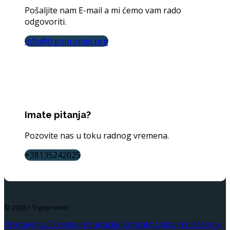
Pošaljite nam E-mail a mi ćemo vam rado
odgovoriti.
info@trgopromet.org
Imate pitanja?
Pozovite nas u toku radnog vremena.
+38135242025
© 2026 • Trgopromet
Prodavnica
O nama
Inspiracija
Kontakt
Uslovi korišćenja