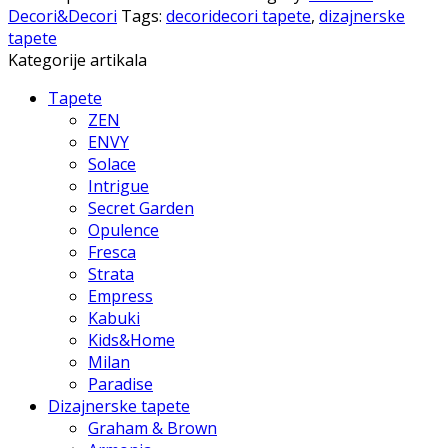
Decori&Decori
Tags:
decoridecori tapete
,
dizajnerske
tapete
Kategorije artikala
Tapete
ZEN
ENVY
Solace
Intrigue
Secret Garden
Opulence
Fresca
Strata
Empress
Kabuki
Kids&Home
Milan
Paradise
Dizajnerske tapete
Graham & Brown