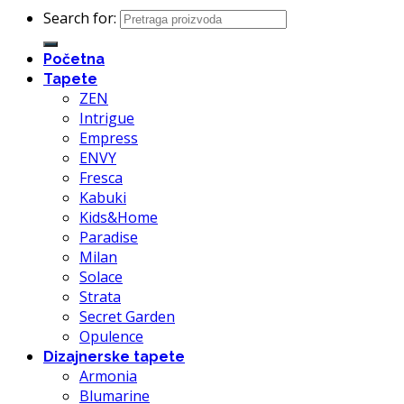
Search for:
Početna
Tapete
ZEN
Intrigue
Empress
ENVY
Fresca
Kabuki
Kids&Home
Paradise
Milan
Solace
Strata
Secret Garden
Opulence
Dizajnerske tapete
Armonia
Blumarine