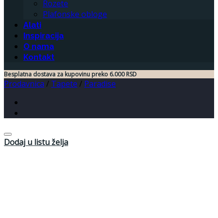
Rozete
Plafonske obloge
Alati
Inspiracija
O nama
Kontakt
Besplatna dostava za kupovinu preko 6.000 RSD
Prodavnica
/
Tapete
/
Paradise
Dodaj u listu želja