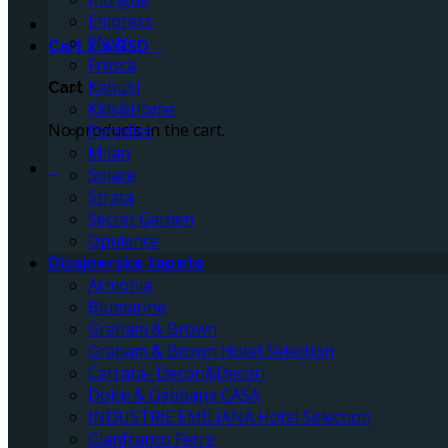
Empress
ENVY
Cart /
0
RSD
0
Fresca
Kabuki
Cart
Kids&Home
No products in the cart.
Paradise
Milan
0
Solace
Strata
Secret Garden
Opulence
Dizajnerske tapete
Armonia
Blumarine
Graham & Brown
Graham & Brown Hotel Selection
Carrara- Decori&Decori
Dolce & Gabbana CASA
INDUSTRIE EMILIANA Hotel Selection
Gianfranco Ferre