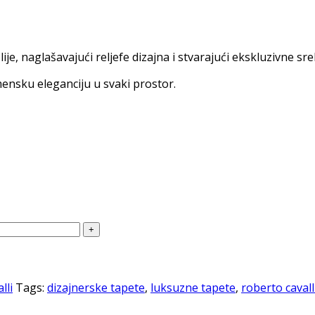
je, naglašavajući reljefe dizajna i stvarajući ekskluzivne sr
mensku eleganciju u svaki prostor.
lli
Tags:
dizajnerske tapete
,
luksuzne tapete
,
roberto cavall