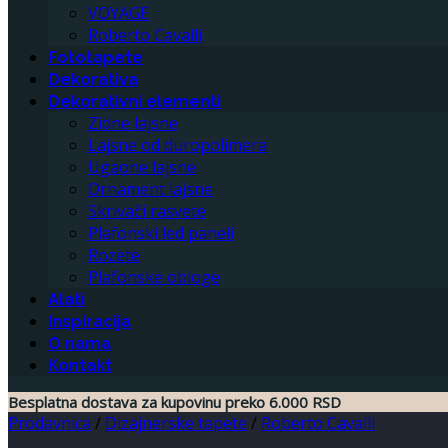
VOYAGE
Roberto Cavalli
Fototapete
Dekorativa
Dekorativni elementi
Zidne lajsne
Lajsne od duropolimera
Ugaone lajsne
Ornament lajsne
Skrivači rasvete
Plafonski led paneli
Rozete
Plafonske obloge
Alati
Inspiracija
O nama
Kontakt
Besplatna dostava za kupovinu preko 6.000 RSD
Prodavnica
/
Dizajnerske tapete
/
Roberto Cavalli