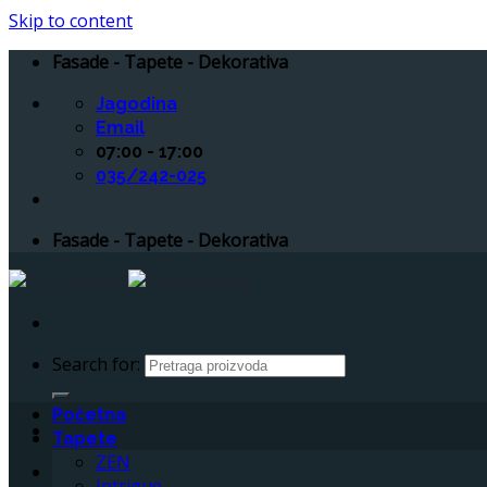
Skip to content
Fasade - Tapete - Dekorativa
Jagodina
Email
07:00 - 17:00
035/242-025
Fasade - Tapete - Dekorativa
Search for:
Početna
Tapete
ZEN
Intrigue