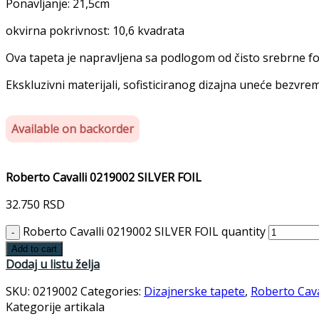
Ponavljanje: 21,5cm
okvirna pokrivnost: 10,6 kvadrata
Ova tapeta je napravljena sa podlogom od čisto srebrne foli
Ekskluzivni materijali, sofisticiranog dizajna uneće bezvre
Available on backorder
Roberto Cavalli 0219002 SILVER FOIL
32.750
RSD
Roberto Cavalli 0219002 SILVER FOIL quantity
Add to cart
Dodaj u listu želja
SKU:
0219002
Categories:
Dizajnerske tapete
,
Roberto Cava
Kategorije artikala