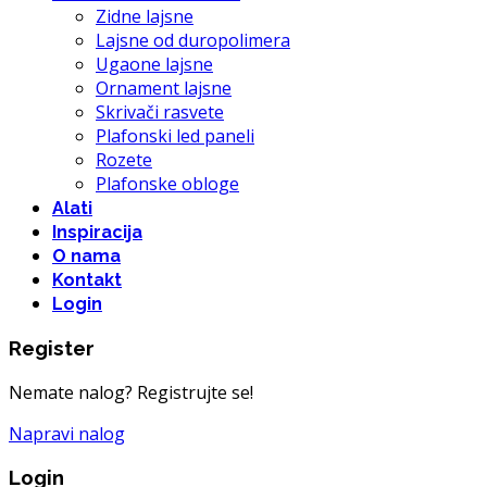
Zidne lajsne
Lajsne od duropolimera
Ugaone lajsne
Ornament lajsne
Skrivači rasvete
Plafonski led paneli
Rozete
Plafonske obloge
Alati
Inspiracija
O nama
Kontakt
Login
Register
Nemate nalog? Registrujte se!
Napravi nalog
Login