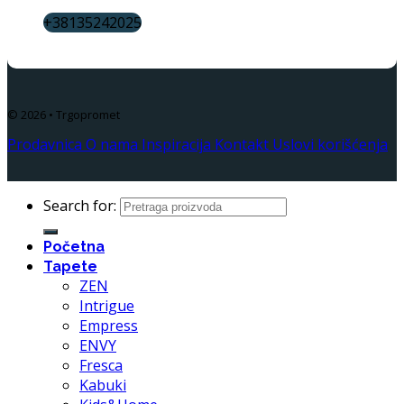
+38135242025
© 2026 • Trgopromet
Prodavnica
O nama
Inspiracija
Kontakt
Uslovi korišćenja
Search for:
Početna
Tapete
ZEN
Intrigue
Empress
ENVY
Fresca
Kabuki