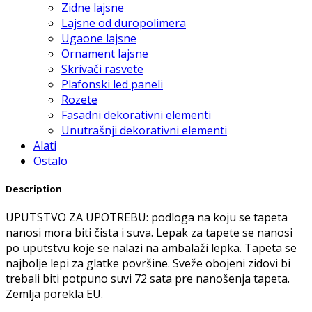
Zidne lajsne
Lajsne od duropolimera
Ugaone lajsne
Ornament lajsne
Skrivači rasvete
Plafonski led paneli
Rozete
Fasadni dekorativni elementi
Unutrašnji dekorativni elementi
Alati
Ostalo
Description
UPUTSTVO ZA UPOTREBU: podloga na koju se tapeta
nanosi mora biti čista i suva. Lepak za tapete se nanosi
po uputstvu koje se nalazi na ambalaži lepka. Tapeta se
najbolje lepi za glatke površine. Sveže obojeni zidovi bi
trebali biti potpuno suvi 72 sata pre nanošenja tapeta.
Zemlja porekla EU.