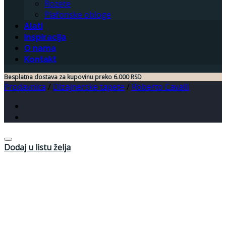
Rozete
Plafonske obloge
Alati
Inspiracija
O nama
Kontakt
Besplatna dostava za kupovinu preko 6.000 RSD
Prodavnica
/
Dizajnerske tapete
/
Roberto Cavalli
Dodaj u listu želja