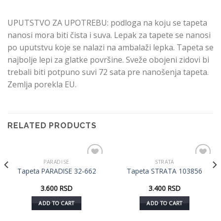
UPUTSTVO ZA UPOTREBU: podloga na koju se tapeta
nanosi mora biti čista i suva. Lepak za tapete se nanosi
po uputstvu koje se nalazi na ambalaži lepka. Tapeta se
najbolje lepi za glatke površine. Sveže obojeni zidovi bi
trebali biti potpuno suvi 72 sata pre nanošenja tapeta.
Zemlja porekla EU.
RELATED PRODUCTS
PARADISE
STRATA
Dodaj
Dodaj
Tapeta PARADISE 32-662
Tapeta STRATA 103856
u listu
u listu
želja
želja
3.600
RSD
3.400
RSD
ADD TO CART
ADD TO CART