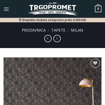
Skip
to
0
content
Besplatna dostava za kupovinu preko 6.000 RSD
PRODAVNICA
/
TAPETE
/
MILAN
Dodaj
u listu
želja