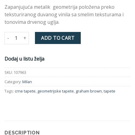
Zapanjujuća metalik geometrija položena preko
teksturiranog duvanog vinila sa smelim teksturama i
tonovima drvenog uglja.
Vittorio Geo Wallpaper - 107963 quantity
ADD TO CART
Dodaj u listu želja
SKU:
107963
Category:
Milan
Tags:
crne tapete
,
geometrijske tapete
,
graham brown
,
tapete
DESCRIPTION