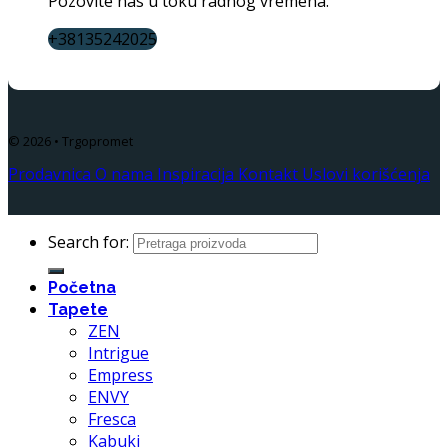
Pozovite nas u toku radnog vremena.
+38135242025
© 2026 • Trgopromet
Prodavnica
O nama
Inspiracija
Kontakt
Uslovi korišćenja
Search for:
Početna
Tapete
ZEN
Intrigue
Empress
ENVY
Fresca
Kabuki