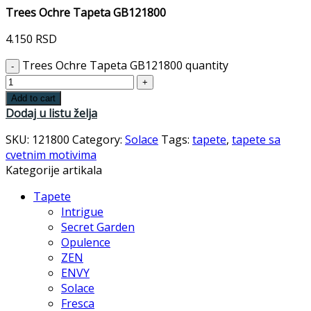
Trees Ochre Tapeta GB121800
4.150
RSD
Trees Ochre Tapeta GB121800 quantity
Add to cart
Dodaj u listu želja
SKU:
121800
Category:
Solace
Tags:
tapete
,
tapete sa
cvetnim motivima
Kategorije artikala
Tapete
Intrigue
Secret Garden
Opulence
ZEN
ENVY
Solace
Fresca