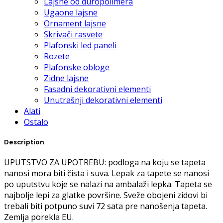
Lajsne od duropolimera
Ugaone lajsne
Ornament lajsne
Skrivači rasvete
Plafonski led paneli
Rozete
Plafonske obloge
Zidne lajsne
Fasadni dekorativni elementi
Unutrašnji dekorativni elementi
Alati
Ostalo
Description
UPUTSTVO ZA UPOTREBU: podloga na koju se tapeta
nanosi mora biti čista i suva. Lepak za tapete se nanosi
po uputstvu koje se nalazi na ambalaži lepka. Tapeta se
najbolje lepi za glatke površine. Sveže obojeni zidovi bi
trebali biti potpuno suvi 72 sata pre nanošenja tapeta.
Zemlja porekla EU.