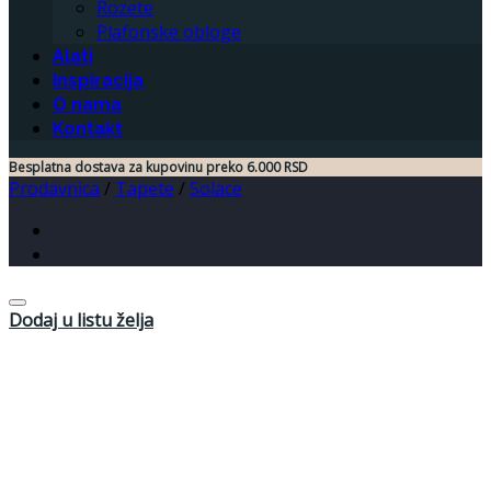
Rozete
Plafonske obloge
Alati
Inspiracija
O nama
Kontakt
Besplatna dostava za kupovinu preko 6.000 RSD
Prodavnica
/
Tapete
/
Solace
Dodaj u listu želja