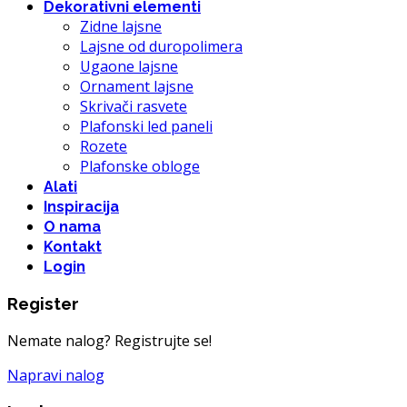
Dekorativni elementi
Zidne lajsne
Lajsne od duropolimera
Ugaone lajsne
Ornament lajsne
Skrivači rasvete
Plafonski led paneli
Rozete
Plafonske obloge
Alati
Inspiracija
O nama
Kontakt
Login
Register
Nemate nalog? Registrujte se!
Napravi nalog