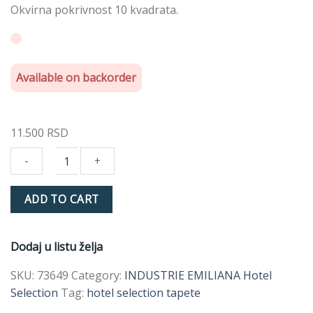
Okvirna pokrivnost 10 kvadrata.
Available on backorder
11.500
RSD
INDUSTRIE
ADD TO CART
EMILIANA
73649
quantity
Dodaj u listu želja
SKU:
73649
Category:
INDUSTRIE EMILIANA Hotel
Selection
Tag:
hotel selection tapete