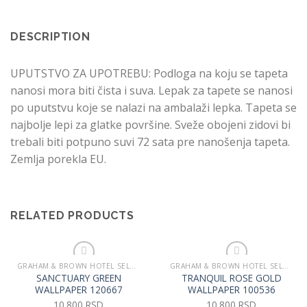
DESCRIPTION
UPUTSTVO ZA UPOTREBU: Podloga na koju se tapeta
nanosi mora biti čista i suva. Lepak za tapete se nanosi
po uputstvu koje se nalazi na ambalaži lepka. Tapeta se
najbolje lepi za glatke površine. Sveže obojeni zidovi bi
trebali biti potpuno suvi 72 sata pre nanošenja tapeta.
Zemlja porekla EU.
RELATED PRODUCTS
GRAHAM & BROWN HOTEL SELECTION
GRAHAM & BROWN HOTEL SELECTION
SANCTUARY GREEN
TRANQUIL ROSE GOLD
Dodaj u listu želja
Dodaj u listu želja
WALLPAPER 120667
WALLPAPER 100536
10.800
RSD
10.800
RSD