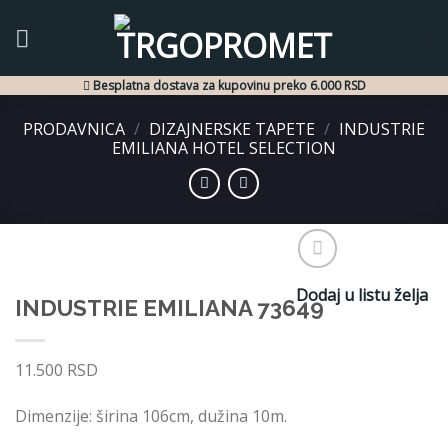
Skip
to
0
content
Besplatna dostava za kupovinu preko 6.000 RSD
PRODAVNICA
/
DIZAJNERSKE TAPETE
/
INDUSTRIE
EMILIANA HOTEL SELECTION
Dodaj u listu želja
INDUSTRIE EMILIANA 73649
11.500
RSD
Dimenzije: širina 106cm, dužina 10m.