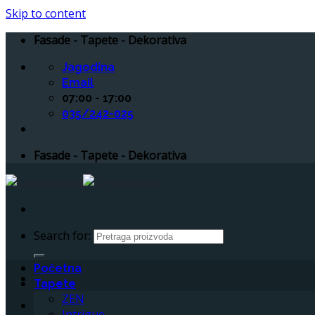
Skip to content
Fasade - Tapete - Dekorativa
Jagodina
Email
07:00 - 17:00
035/242-025
Fasade - Tapete - Dekorativa
Search for:
Početna
Tapete
ZEN
Intrigue