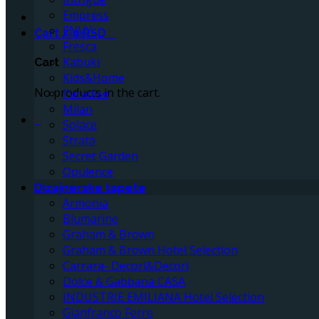
Empress
ENVY
Cart /
0
RSD
0
Fresca
Kabuki
Cart
Kids&Home
No products in the cart.
Paradise
Milan
0
Solace
Strata
Secret Garden
Opulence
Dizajnerske tapete
Armonia
Blumarine
Graham & Brown
Graham & Brown Hotel Selection
Carrara- Decori&Decori
Dolce & Gabbana CASA
INDUSTRIE EMILIANA Hotel Selection
Gianfranco Ferre