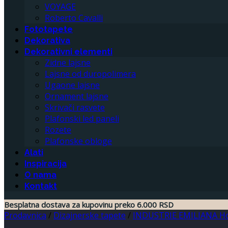
VOYAGE
Roberto Cavalli
Fototapete
Dekorativa
Dekorativni elementi
Zidne lajsne
Lajsne od duropolimera
Ugaone lajsne
Ornament lajsne
Skrivači rasvete
Plafonski led paneli
Rozete
Plafonske obloge
Alati
Inspiracija
O nama
Kontakt
Besplatna dostava za kupovinu preko 6.000 RSD
Prodavnica
/
Dizajnerske tapete
/
INDUSTRIE EMILIANA Hot