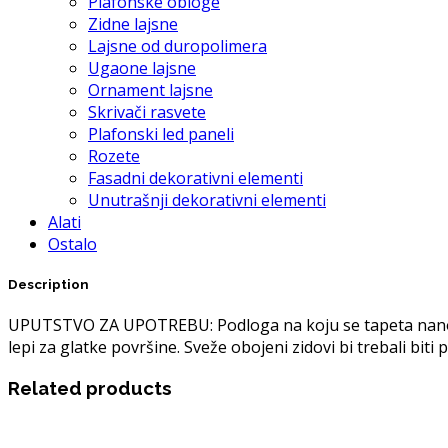
Plafonske obloge
Zidne lajsne
Lajsne od duropolimera
Ugaone lajsne
Ornament lajsne
Skrivači rasvete
Plafonski led paneli
Rozete
Fasadni dekorativni elementi
Unutrašnji dekorativni elementi
Alati
Ostalo
Description
UPUTSTVO ZA UPOTREBU: Podloga na koju se tapeta nanosi m
lepi za glatke površine. Sveže obojeni zidovi bi trebali bit
Related products